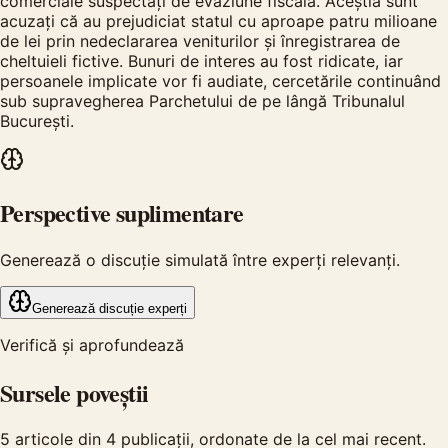
comerciale suspectați de evaziune fiscală. Aceștia sunt
acuzați că au prejudiciat statul cu aproape patru milioane
de lei prin nedeclararea veniturilor și înregistrarea de
cheltuieli fictive. Bunuri de interes au fost ridicate, iar
persoanele implicate vor fi audiate, cercetările continuând
sub supravegherea Parchetului de pe lângă Tribunalul
București.
Perspective suplimentare
Generează o discuție simulată între experți relevanți.
Generează discuție experți
Verifică și aprofundează
Sursele poveștii
5
articole din
4
publicații, ordonate de la cel mai recent.