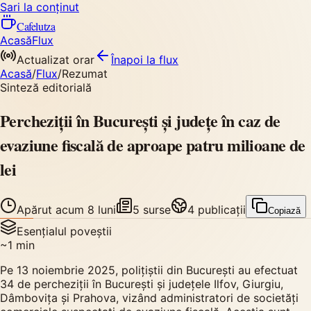
Sari la conținut
Cafelutza
Acasă
Flux
Actualizat orar
Înapoi
la flux
Acasă
/
Flux
/
Rezumat
Sinteză editorială
Percheziții în București și județe în caz de
evaziune fiscală de aproape patru milioane de
lei
Apărut
acum 8 luni
5
surse
4
publicații
Copiază
Esențialul poveștii
~
1
min
Pe 13 noiembrie 2025, polițiștii din București au efectuat
34 de percheziții în București și județele Ilfov, Giurgiu,
Dâmbovița și Prahova, vizând administratori de societăți