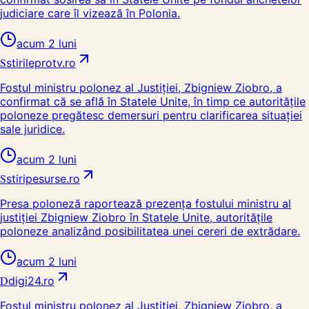
judiciare care îl vizează în Polonia.
acum 2 luni
S
stirileprotv.ro
Fostul ministru polonez al Justiției, Zbigniew Ziobro, a
confirmat că se află în Statele Unite, în timp ce autoritățile
poloneze pregătesc demersuri pentru clarificarea situației
sale juridice.
acum 2 luni
S
stiripesurse.ro
Presa poloneză raportează prezența fostului ministru al
justiției Zbigniew Ziobro în Statele Unite, autoritățile
poloneze analizând posibilitatea unei cereri de extrădare.
acum 2 luni
D
digi24.ro
Fostul ministru polonez al Justiției, Zbigniew Ziobro, a