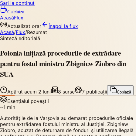
Sari la conținut
Cafelutza
Acasă
Flux
Actualizat orar
Înapoi
la flux
Acasă
/
Flux
/
Rezumat
Sinteză editorială
Polonia inițiază procedurile de extrădare
pentru fostul ministru Zbigniew Ziobro din
SUA
Apărut
acum 2 luni
8
surse
7
publicații
Copiază
Esențialul poveștii
~
1
min
Autoritățile de la Varșovia au demarat procedurile oficiale
pentru extrădarea fostului ministru al Justiției, Zbigniew
Ziobro, acuzat de deturnare de fonduri și utilizarea ilegală