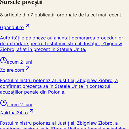
Sursele poveștii
8
articole din
7
publicații, ordonate de la cel mai recent.
G
gandul.ro
Autoritățile poloneze au anunțat demararea procedurilor
de extrădare pentru fostul ministru al Justiției, Zbigniew
Ziobro, aflat în prezent în Statele Unite.
acum 2 luni
Z
ziare.com
Fostul ministru polonez al Justiției, Zbigniew Ziobro, a
confirmat prezența sa în Statele Unite în contextul
acuzațiilor penale din Polonia.
acum 2 luni
A
aktual24.ro
Fostul ministru polonez al Justiției, Zbigniew Ziobro, a
confirmat sosirea sa în Statele Unite pe fondul anchetelor