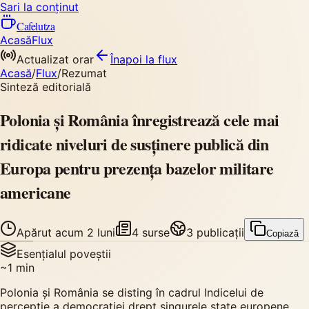
Sari la conținut
Cafelutza
Acasă
Flux
Actualizat orar
Înapoi
la flux
Acasă
/
Flux
/
Rezumat
Sinteză editorială
Polonia și România înregistrează cele mai
ridicate niveluri de susținere publică din
Europa pentru prezența bazelor militare
americane
Apărut
acum 2 luni
4
surse
3
publicații
Copiază
Esențialul poveștii
~
1
min
Polonia și România se disting în cadrul Indicelui de
percepție a democrației drept singurele state europene