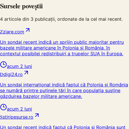
Sursele poveștii
4
articole din
3
publicații, ordonate de la cel mai recent.
Z
ziare.com
Un sondaj recent indică un sprijin public majoritar pentru
bazele militare americane în Polonia și România, în
contextul posibilei redistribuiri a trupelor SUA în Europa.
acum 2 luni
D
digi24.ro
Un sondaj internațional indică faptul că Polonia și România
se numără printre puținele țări în care populația susține
găzduirea bazelor militare americane.
acum 2 luni
S
stiripesurse.ro
Un sondaj recent indică faptul că Polonia și România sunt