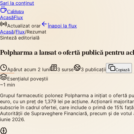
Sari la conținut
Cafelutza
Acasă
Flux
Actualizat orar
Înapoi
la flux
Acasă
/
Flux
/
Rezumat
Sinteză editorială
Polpharma a lansat o ofertă publică pentru a
Apărut
acum 2 luni
3
surse
3
publicații
Copiază
Esențialul poveștii
~
1
min
Grupul farmaceutic polonez Polpharma a inițiat o ofertă p
euro, cu un preț de 1,379 lei pe acțiune. Acționarii majorit
subscrie în cadrul ofertei, care include o primă de 15% faț
Autorității de Supraveghere Financiară, precum și de votul 
iunie 2026.