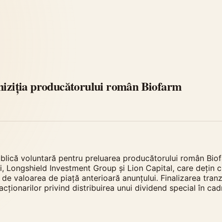
chiziția producătorului român Biofarm
ublică voluntară pentru preluarea producătorului român Bi
ari, Longshield Investment Group și Lion Capital, care dețin 
ă de valoarea de piață anterioară anunțului. Finalizarea tra
acționarilor privind distribuirea unui dividend special în c