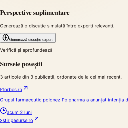
Perspective suplimentare
Generează o discuție simulată între experți relevanți.
Generează discuție experți
Verifică și aprofundează
Sursele poveștii
3
articole din
3
publicații, ordonate de la cel mai recent.
F
forbes.ro
Grupul farmaceutic polonez Polpharma a anunțat intenția d
acum 2 luni
S
stiripesurse.ro