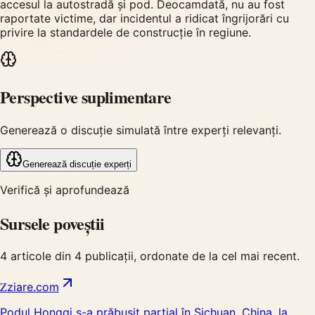
accesul la autostradă și pod. Deocamdată, nu au fost
raportate victime, dar incidentul a ridicat îngrijorări cu
privire la standardele de construcție în regiune.
Perspective suplimentare
Generează o discuție simulată între experți relevanți.
Generează discuție experți
Verifică și aprofundează
Sursele poveștii
4
articole din
4
publicații, ordonate de la cel mai recent.
Z
ziare.com
Podul Hongqi s-a prăbușit parțial în Sichuan, China, la