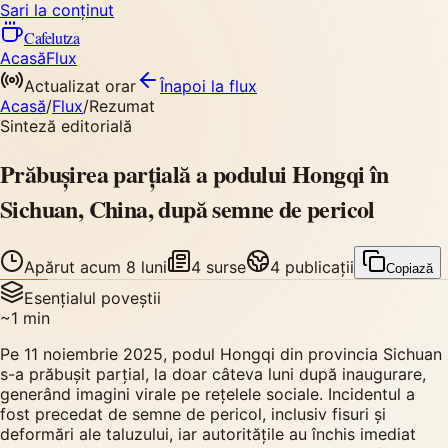
Sari la conținut
Cafelutza
Acasă
Flux
Actualizat orar
Înapoi
la flux
Acasă
/
Flux
/
Rezumat
Sinteză editorială
Prăbușirea parțială a podului Hongqi în
Sichuan, China, după semne de pericol
Apărut
acum 8 luni
4
surse
4
publicații
Copiază
Esențialul poveștii
~
1
min
Pe 11 noiembrie 2025, podul Hongqi din provincia Sichuan
s-a prăbușit parțial, la doar câteva luni după inaugurare,
generând imagini virale pe rețelele sociale. Incidentul a
fost precedat de semne de pericol, inclusiv fisuri și
deformări ale taluzului, iar autoritățile au închis imediat