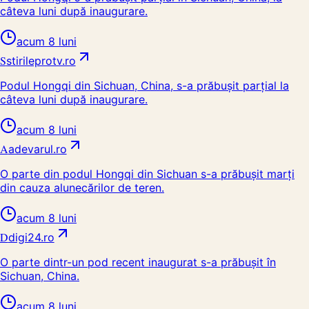
câteva luni după inaugurare.
acum 8 luni
S
stirileprotv.ro
Podul Hongqi din Sichuan, China, s-a prăbușit parțial la
câteva luni după inaugurare.
acum 8 luni
A
adevarul.ro
O parte din podul Hongqi din Sichuan s-a prăbușit marți
din cauza alunecărilor de teren.
acum 8 luni
D
digi24.ro
O parte dintr-un pod recent inaugurat s-a prăbușit în
Sichuan, China.
acum 8 luni