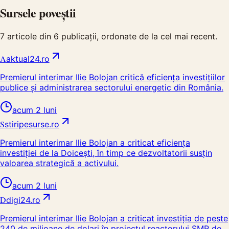
Sursele poveștii
7
articole din
6
publicații, ordonate de la cel mai recent.
A
aktual24.ro
Premierul interimar Ilie Bolojan critică eficiența investițiilor
publice și administrarea sectorului energetic din România.
acum 2 luni
S
stiripesurse.ro
Premierul interimar Ilie Bolojan a criticat eficiența
investiției de la Doicești, în timp ce dezvoltatorii susțin
valoarea strategică a activului.
acum 2 luni
D
digi24.ro
Premierul interimar Ilie Bolojan a criticat investiția de peste
240 de milioane de dolari în proiectul reactorului SMR de