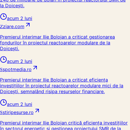
la Doicești.
acum 2 luni
Z
ziare.com
Premierul interimar Ilie Bolojan a criticat gestionarea
fondurilor în proiectul reactoarelor modulare de la
Doicești.
acum 2 luni
S
spotmedia.ro
Premierul interimar Ilie Bolojan a criticat eficiența
investițiilor în proiectul reactoarelor modulare mici de la
Doicești, semnalând risipa resurselor financiare.
acum 2 luni
S
stiripesurse.ro
Premierul interimar Ilie Bolojan critică eficiența investițiilor
în sectorul energetic și gestionea proiectului SMR de la