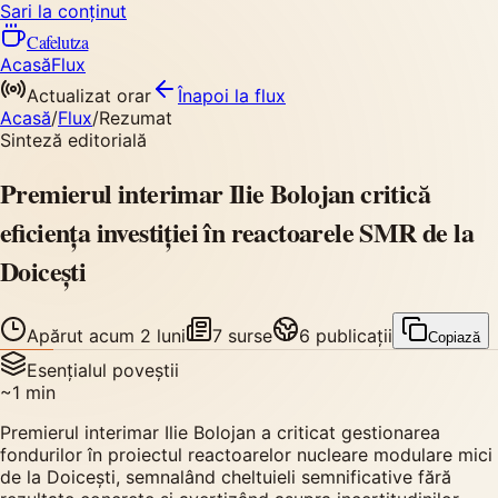
Sari la conținut
Cafelutza
Acasă
Flux
Actualizat orar
Înapoi
la flux
Acasă
/
Flux
/
Rezumat
Sinteză editorială
Premierul interimar Ilie Bolojan critică
eficiența investiției în reactoarele SMR de la
Doicești
Apărut
acum 2 luni
7
surse
6
publicații
Copiază
Esențialul poveștii
~
1
min
Premierul interimar Ilie Bolojan a criticat gestionarea
fondurilor în proiectul reactoarelor nucleare modulare mici
de la Doicești, semnalând cheltuieli semnificative fără