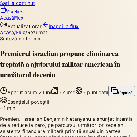
Sari la conținut
Cafelutza
Acasă
Flux
Actualizat orar
Înapoi
la flux
Acasă
/
Flux
/
Rezumat
Sinteză editorială
Premierul israelian propune eliminarea
treptată a ajutorului militar american în
următorul deceniu
Apărut
acum 2 luni
5
surse
5
publicații
Copiază
Esențialul poveștii
~
1
min
Premierul israelian Benjamin Netanyahu a anunțat intenția
de a reduce la zero, pe parcursul următorilor zece ani,
asistența financiară militară primită anual din partea