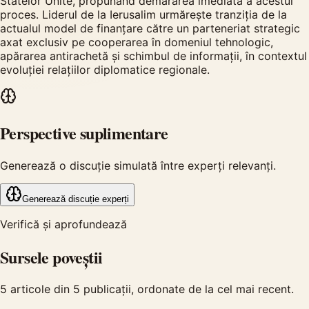
Statelor Unite, propunând demararea imediată a acestui
proces. Liderul de la Ierusalim urmărește tranziția de la
actualul model de finanțare către un parteneriat strategic
axat exclusiv pe cooperarea în domeniul tehnologic,
apărarea antirachetă și schimbul de informații, în contextul
evoluției relațiilor diplomatice regionale.
Perspective suplimentare
Generează o discuție simulată între experți relevanți.
Generează discuție experți
Verifică și aprofundează
Sursele poveștii
5
articole din
5
publicații, ordonate de la cel mai recent.