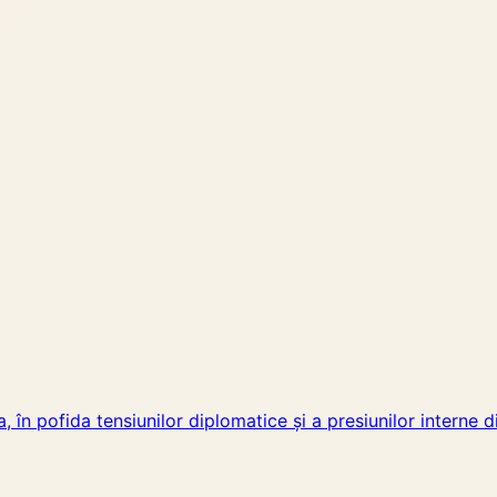
 în pofida tensiunilor diplomatice și a presiunilor interne d