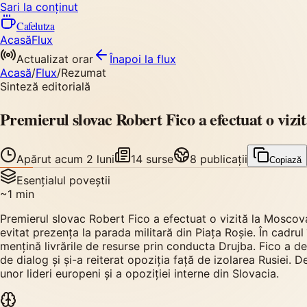
Sari la conținut
Cafelutza
Acasă
Flux
Actualizat orar
Înapoi
la flux
Acasă
/
Flux
/
Rezumat
Sinteză editorială
Premierul slovac Robert Fico a efectuat o vizit
Apărut
acum 2 luni
14
surse
8
publicații
Copiază
Esențialul poveștii
~
1
min
Premierul slovac Robert Fico a efectuat o vizită la Moscova,
evitat prezența la parada militară din Piața Roșie. În cadrul
mențină livrările de resurse prin conducta Drujba. Fico a d
de dialog și și-a reiterat opoziția față de izolarea Rusiei. D
unor lideri europeni și a opoziției interne din Slovacia.