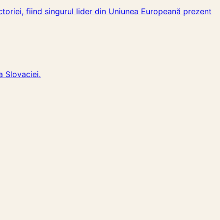
ctoriei, fiind singurul lider din Uniunea Europeană prezent
a Slovaciei.