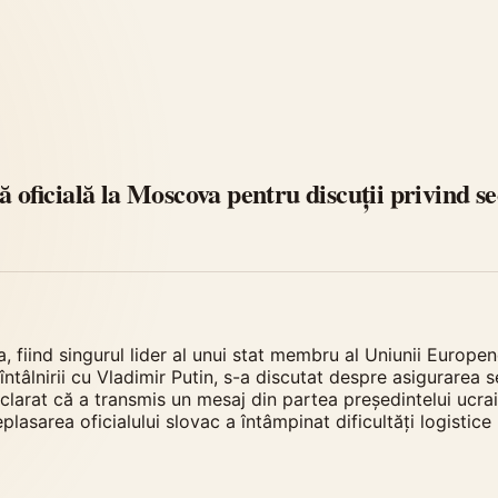
ă oficială la Moscova pentru discuții privind s
 fiind singurul lider al unui stat membru al Uniunii Europene
 întâlnirii cu Vladimir Putin, s-a discutat despre asigurarea 
eclarat că a transmis un mesaj din partea președintelui ucra
eplasarea oficialului slovac a întâmpinat dificultăți logistice