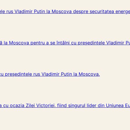
ele rus Vladimir Putin la Moscova despre securitatea energe
lă la Moscova pentru a se întâlni cu președintele Vladimir Pu
cu președintele rus Vladimir Putin la Moscova.
 cu ocazia Zilei Victoriei, fiind singurul lider din Uniunea