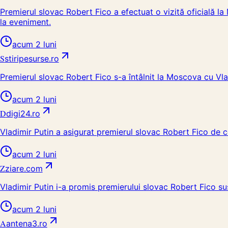
Premierul slovac Robert Fico a efectuat o vizită oficială la
la eveniment.
acum 2 luni
S
stiripesurse.ro
Premierul slovac Robert Fico s-a întâlnit la Moscova cu Vla
acum 2 luni
D
digi24.ro
Vladimir Putin a asigurat premierul slovac Robert Fico de co
acum 2 luni
Z
ziare.com
Vladimir Putin i-a promis premierului slovac Robert Fico su
acum 2 luni
A
antena3.ro