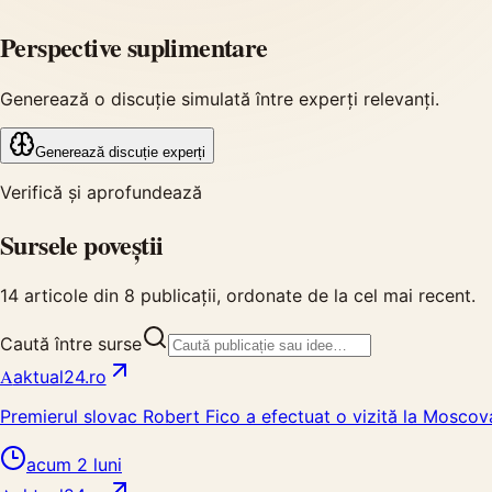
Perspective suplimentare
Generează o discuție simulată între experți relevanți.
Generează discuție experți
Verifică și aprofundează
Sursele poveștii
14
articole din
8
publicații, ordonate de la cel mai recent.
Caută între surse
A
aktual24.ro
Premierul slovac Robert Fico a efectuat o vizită la Moscova,
acum 2 luni