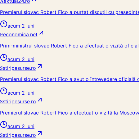
A
aktual24.ro
Premierul slovac Robert Fico a purtat discuții cu președint
acum 2 luni
E
economica.net
Prim-ministrul slovac Robert Fico a efectuat o vizită oficia
acum 2 luni
S
stiripesurse.ro
Premierul slovac Robert Fico a avut o întrevedere oficială 
acum 2 luni
S
stiripesurse.ro
Premierul slovac Robert Fico a efectuat o vizită la Moscova
acum 2 luni
S
stiripesurse.ro