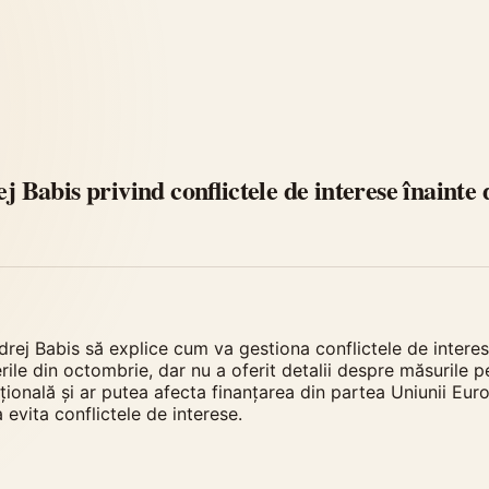
ej Babis privind conflictele de interese înaint
ndrej Babis să explice cum va gestiona conflictele de interes
erile din octombrie, dar nu a oferit detalii despre măsurile p
tuțională și ar putea afecta finanțarea din partea Uniunii E
evita conflictele de interese.