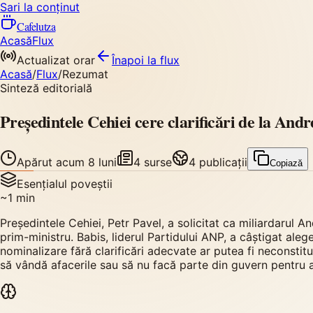
Sari la conținut
Cafelutza
Acasă
Flux
Actualizat orar
Înapoi
la flux
Acasă
/
Flux
/
Rezumat
Sinteză editorială
Președintele Cehiei cere clarificări de la Andr
Apărut
acum 8 luni
4
surse
4
publicații
Copiază
Esențialul poveștii
~
1
min
Președintele Cehiei, Petr Pavel, a solicitat ca miliardarul A
prim-ministru. Babis, liderul Partidului ANP, a câștigat aleg
nominalizare fără clarificări adecvate ar putea fi neconsti
să vândă afacerile sau să nu facă parte din guvern pentru a 