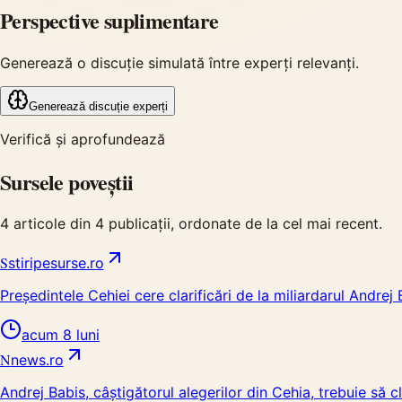
Perspective suplimentare
Generează o discuție simulată între experți relevanți.
Generează discuție experți
Verifică și aprofundează
Sursele poveștii
4
articole din
4
publicații, ordonate de la cel mai recent.
S
stiripesurse.ro
Președintele Cehiei cere clarificări de la miliardarul Andrej 
acum 8 luni
N
news.ro
Andrej Babis, câștigătorul alegerilor din Cehia, trebuie să cl