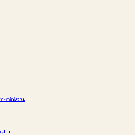
im-ministru.
istru.