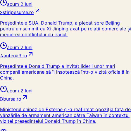
acum 2 luni
S
stiripesurse.ro
Președintele SUA, Donald Trump, a plecat spre Beijing
pentru un summit cu Xi Jinping axat pe relații comerciale și
medierea conflictului cu Iranul.
acum 2 luni
A
antena3.ro
Președintele Donald Trump a invitat liderii unor mari
companii americane să îl însoțească într-o vizită oficială în
China.
acum 2 luni
B
bursa.ro
Ministerul chinez de Externe și-a reafirmat opoziția față de
vânzările de armament american către Taiwan în contextul
vizitei președintelui Donald Trump în China.