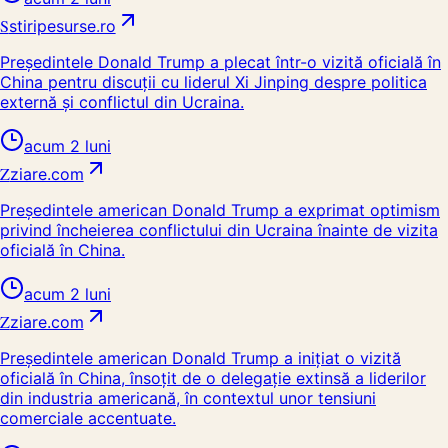
S
stiripesurse.ro
Președintele Donald Trump a plecat într-o vizită oficială în
China pentru discuții cu liderul Xi Jinping despre politica
externă și conflictul din Ucraina.
acum 2 luni
Z
ziare.com
Președintele american Donald Trump a exprimat optimism
privind încheierea conflictului din Ucraina înainte de vizita
oficială în China.
acum 2 luni
Z
ziare.com
Președintele american Donald Trump a inițiat o vizită
oficială în China, însoțit de o delegație extinsă a liderilor
din industria americană, în contextul unor tensiuni
comerciale accentuate.