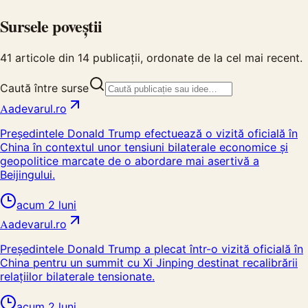
Sursele poveștii
41
articole din
14
publicații, ordonate de la cel mai recent.
Caută între surse
A
adevarul.ro
Președintele Donald Trump efectuează o vizită oficială în
China în contextul unor tensiuni bilaterale economice și
geopolitice marcate de o abordare mai asertivă a
Beijingului.
acum 2 luni
A
adevarul.ro
Președintele Donald Trump a plecat într-o vizită oficială în
China pentru un summit cu Xi Jinping destinat recalibrării
relațiilor bilaterale tensionate.
acum 2 luni