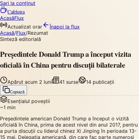
Sari la conținut
Cafelutza
Acasă
Flux
Actualizat orar
Înapoi
la flux
Acasă
/
Flux
/
Rezumat
Sinteză editorială
Președintele Donald Trump a început vizita
oficială în China pentru discuții bilaterale
Apărut
acum 2 luni
41
surse
14
publicații
Copiază
Esențialul poveștii
~
1
min
Președintele american Donald Trump a început o vizită
oficială în China, prima de acest nivel din anul 2017, pentru
a purta discuții cu liderul chinez Xi Jinping în perioada 13-
15 mai. Delegația americană, din care fac parte numeroși