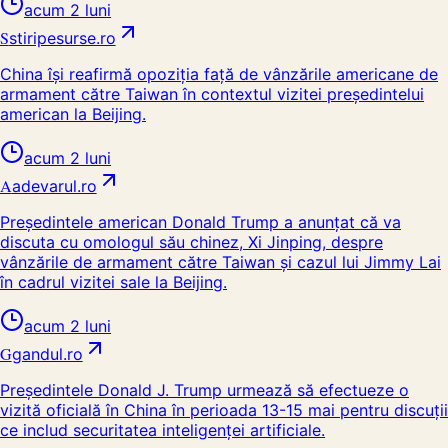
acum 2 luni
S
stiripesurse.ro
China își reafirmă opoziția față de vânzările americane de
armament către Taiwan în contextul vizitei președintelui
american la Beijing.
acum 2 luni
A
adevarul.ro
Președintele american Donald Trump a anunțat că va
discuta cu omologul său chinez, Xi Jinping, despre
vânzările de armament către Taiwan și cazul lui Jimmy Lai
în cadrul vizitei sale la Beijing.
acum 2 luni
G
gandul.ro
Președintele Donald J. Trump urmează să efectueze o
vizită oficială în China în perioada 13-15 mai pentru discuții
ce includ securitatea inteligenței artificiale.