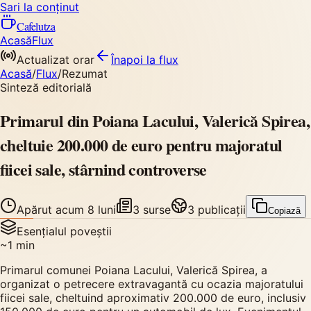
Sari la conținut
Cafelutza
Acasă
Flux
Actualizat orar
Înapoi
la flux
Acasă
/
Flux
/
Rezumat
Sinteză editorială
Primarul din Poiana Lacului, Valerică Spirea,
cheltuie 200.000 de euro pentru majoratul
fiicei sale, stârnind controverse
Apărut
acum 8 luni
3
surse
3
publicații
Copiază
Esențialul poveștii
~
1
min
Primarul comunei Poiana Lacului, Valerică Spirea, a
organizat o petrecere extravagantă cu ocazia majoratului
fiicei sale, cheltuind aproximativ 200.000 de euro, inclusiv