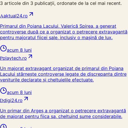
3
articole din
3
publicații, ordonate de la cel mai recent.
A
aktual24.ro
Primarul din Poiana Lacului, Valerică Spirea, a generat
controverse după ce a organizat o petrecere extravagantă
pentru majoratul fiicei sale, inclusiv o mașină de lux.
acum 8 luni
P
playtech.ro
Un majorat extravagant organizat de primarul din Poiana
Lacului stârnește controverse legate de discrepanța dintre
veniturile declarate și cheltuielile efectuate.
acum 8 luni
D
digi24.ro
Un primar din Argeș a organizat o petrecere extravagantă
de majorat pentru fiica sa, cheltuind sume considerabile.