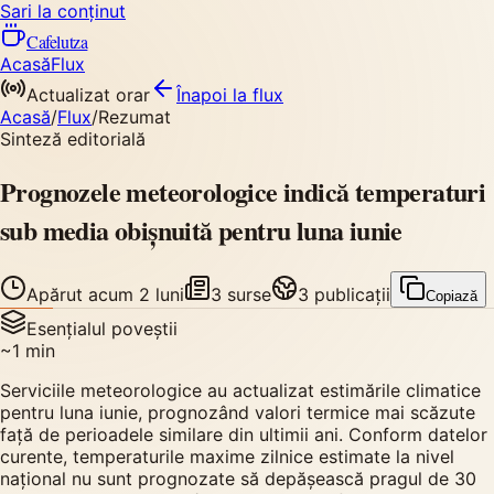
Sari la conținut
Cafelutza
Acasă
Flux
Actualizat orar
Înapoi
la flux
Acasă
/
Flux
/
Rezumat
Sinteză editorială
Prognozele meteorologice indică temperaturi
sub media obișnuită pentru luna iunie
Apărut
acum 2 luni
3
surse
3
publicații
Copiază
Esențialul poveștii
~
1
min
Serviciile meteorologice au actualizat estimările climatice
pentru luna iunie, prognozând valori termice mai scăzute
față de perioadele similare din ultimii ani. Conform datelor
curente, temperaturile maxime zilnice estimate la nivel
național nu sunt prognozate să depășească pragul de 30