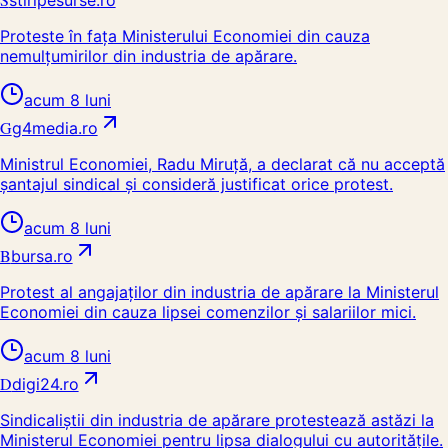
stiripesurse.ro
Proteste în fața Ministerului Economiei din cauza
nemulțumirilor din industria de apărare.
acum 8 luni
G
g4media.ro
Ministrul Economiei, Radu Miruță, a declarat că nu acceptă
șantajul sindical și consideră justificat orice protest.
acum 8 luni
B
bursa.ro
Protest al angajaților din industria de apărare la Ministerul
Economiei din cauza lipsei comenzilor și salariilor mici.
acum 8 luni
D
digi24.ro
Sindicaliștii din industria de apărare protestează astăzi la
Ministerul Economiei pentru lipsa dialogului cu autoritățile.