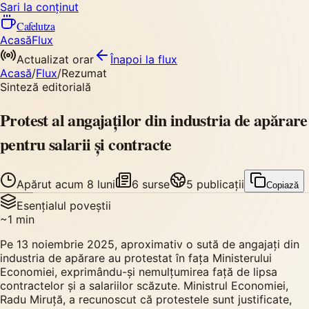
Sari la conținut
Cafelutza
Acasă
Flux
Actualizat orar
Înapoi
la flux
Acasă
/
Flux
/
Rezumat
Sinteză editorială
Protest al angajaților din industria de apărare
pentru salarii și contracte
Apărut
acum 8 luni
6
surse
5
publicații
Copiază
Esențialul poveștii
~
1
min
Pe 13 noiembrie 2025, aproximativ o sută de angajați din
industria de apărare au protestat în fața Ministerului
Economiei, exprimându-și nemulțumirea față de lipsa
contractelor și a salariilor scăzute. Ministrul Economiei,
Radu Miruță, a recunoscut că protestele sunt justificate,