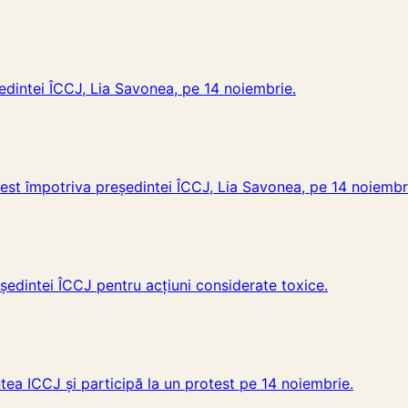
edintei ÎCCJ, Lia Savonea, pe 14 noiembrie.
otest împotriva președintei ÎCCJ, Lia Savonea, pe 14 noiembr
şedintei ÎCCJ pentru acţiuni considerate toxice.
tea ICCJ și participă la un protest pe 14 noiembrie.