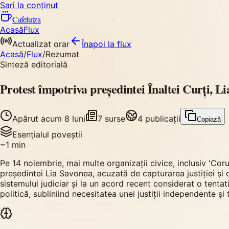
Sari la conținut
Cafelutza
Acasă
Flux
Actualizat orar
Înapoi
la flux
Acasă
/
Flux
/
Rezumat
Sinteză editorială
Protest împotriva președintei Înaltei Curți, L
Apărut
acum 8 luni
7
surse
4
publicații
Copiază
Esențialul poveștii
~
1
min
Pe 14 noiembrie, mai multe organizații civice, inclusiv 'Coru
președintei Lia Savonea, acuzată de capturarea justiției și d
sistemului judiciar și la un acord recent considerat o tentativ
politică, subliniind necesitatea unei justiții independente și