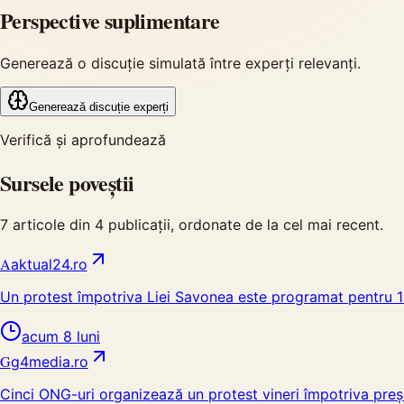
Perspective suplimentare
Generează o discuție simulată între experți relevanți.
Generează discuție experți
Verifică și aprofundează
Sursele poveștii
7
articole din
4
publicații, ordonate de la cel mai recent.
A
aktual24.ro
Un protest împotriva Liei Savonea este programat pentru 14
acum 8 luni
G
g4media.ro
Cinci ONG-uri organizează un protest vineri împotriva preș