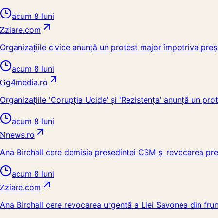
acum 8 luni
Z
ziare.com
Organizațiile civice anunță un protest major împotriva preș
acum 8 luni
G
g4media.ro
Organizațiile 'Corupția Ucide' și 'Rezistența' anunță un pr
acum 8 luni
N
news.ro
Ana Birchall cere demisia preşedintei CSM şi revocarea pre
acum 8 luni
Z
ziare.com
Ana Birchall cere revocarea urgentă a Liei Savonea din frun