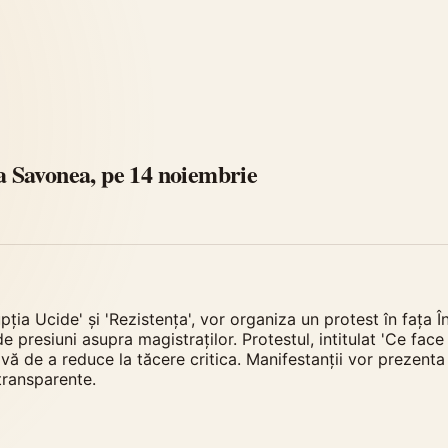
ia Savonea, pe 14 noiembrie
pția Ucide' și 'Rezistența', vor organiza un protest în fața Î
e presiuni asupra magistraților. Protestul, intitulat 'Ce face
ă de a reduce la tăcere critica. Manifestanții vor prezenta un 
 transparente.