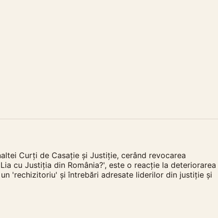
naltei Curți de Casație și Justiție, cerând revocarea
 Lia cu Justiția din România?', este o reacție la deteriorarea
'rechizitoriu' și întrebări adresate liderilor din justiție și