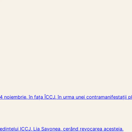
 noiembrie, în fața ÎCCJ, în urma unei contramanifestații p
edintelui ICCJ, Lia Savonea, cerând revocarea acesteia.