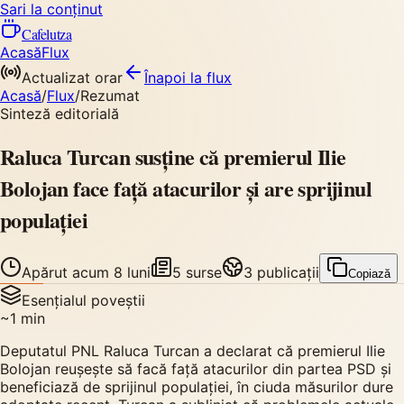
Sari la conținut
Cafelutza
Acasă
Flux
Actualizat orar
Înapoi
la flux
Acasă
/
Flux
/
Rezumat
Sinteză editorială
Raluca Turcan susține că premierul Ilie
Bolojan face față atacurilor și are sprijinul
populației
Apărut
acum 8 luni
5
surse
3
publicații
Copiază
Esențialul poveștii
~
1
min
Deputatul PNL Raluca Turcan a declarat că premierul Ilie
Bolojan reușește să facă față atacurilor din partea PSD și
beneficiază de sprijinul populației, în ciuda măsurilor dure