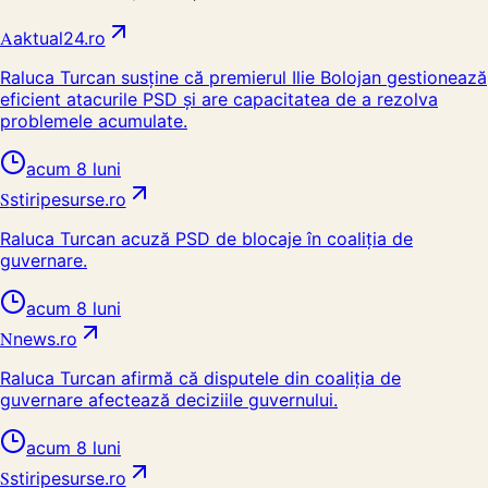
A
aktual24.ro
Raluca Turcan susține că premierul Ilie Bolojan gestionează
eficient atacurile PSD și are capacitatea de a rezolva
problemele acumulate.
acum 8 luni
S
stiripesurse.ro
Raluca Turcan acuză PSD de blocaje în coaliția de
guvernare.
acum 8 luni
N
news.ro
Raluca Turcan afirmă că disputele din coaliția de
guvernare afectează deciziile guvernului.
acum 8 luni
S
stiripesurse.ro