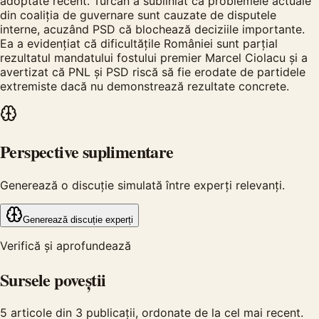
adoptate recent. Turcan a subliniat că problemele actuale
din coaliția de guvernare sunt cauzate de disputele
interne, acuzând PSD că blochează deciziile importante.
Ea a evidențiat că dificultățile României sunt parțial
rezultatul mandatului fostului premier Marcel Ciolacu și a
avertizat că PNL și PSD riscă să fie erodate de partidele
extremiste dacă nu demonstrează rezultate concrete.
Perspective suplimentare
Generează o discuție simulată între experți relevanți.
Generează discuție experți
Verifică și aprofundează
Sursele poveștii
5
articole din
3
publicații, ordonate de la cel mai recent.