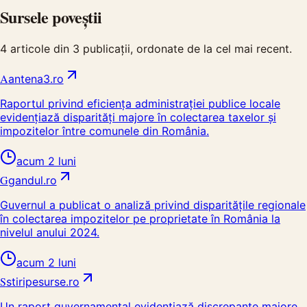
Sursele poveștii
4
articole din
3
publicații, ordonate de la cel mai recent.
A
antena3.ro
Raportul privind eficiența administrației publice locale
evidențiază disparități majore în colectarea taxelor și
impozitelor între comunele din România.
acum 2 luni
G
gandul.ro
Guvernul a publicat o analiză privind disparitățile regionale
în colectarea impozitelor pe proprietate în România la
nivelul anului 2024.
acum 2 luni
S
stiripesurse.ro
Un raport guvernamental evidențiază discrepanțe majore