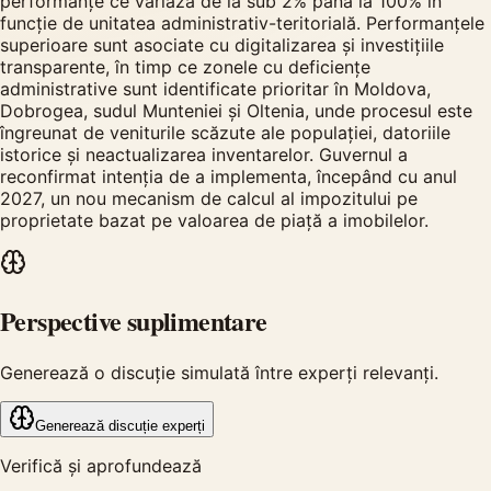
performanțe ce variază de la sub 2% până la 100% în
funcție de unitatea administrativ-teritorială. Performanțele
superioare sunt asociate cu digitalizarea și investițiile
transparente, în timp ce zonele cu deficiențe
administrative sunt identificate prioritar în Moldova,
Dobrogea, sudul Munteniei și Oltenia, unde procesul este
îngreunat de veniturile scăzute ale populației, datoriile
istorice și neactualizarea inventarelor. Guvernul a
reconfirmat intenția de a implementa, începând cu anul
2027, un nou mecanism de calcul al impozitului pe
proprietate bazat pe valoarea de piață a imobilelor.
Perspective suplimentare
Generează o discuție simulată între experți relevanți.
Generează discuție experți
Verifică și aprofundează