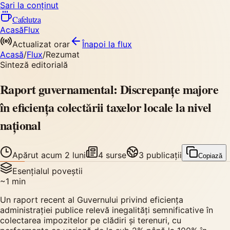
Sari la conținut
Cafelutza
Acasă
Flux
Actualizat orar
Înapoi
la flux
Acasă
/
Flux
/
Rezumat
Sinteză editorială
Raport guvernamental: Discrepanțe majore
în eficiența colectării taxelor locale la nivel
național
Apărut
acum 2 luni
4
surse
3
publicații
Copiază
Esențialul poveștii
~
1
min
Un raport recent al Guvernului privind eficiența
administrației publice relevă inegalități semnificative în
colectarea impozitelor pe clădiri și terenuri, cu