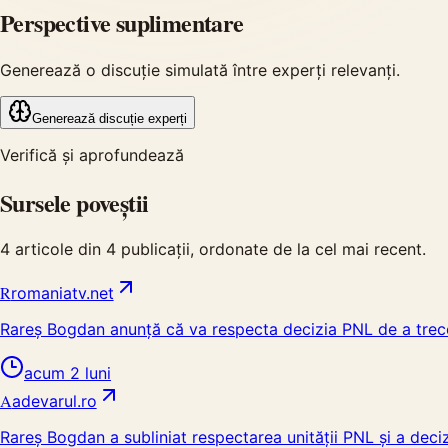
Perspective suplimentare
Generează o discuție simulată între experți relevanți.
Generează discuție experți
Verifică și aprofundează
Sursele poveștii
4
articole din
4
publicații, ordonate de la cel mai recent.
R
romaniatv.net
Rareș Bogdan anunță că va respecta decizia PNL de a trece în
acum 2 luni
A
adevarul.ro
Rareș Bogdan a subliniat respectarea unității PNL și a deciz