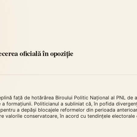
erea oficială în opoziție
nă față de hotărârea Biroului Politic Național al PNL de a 
a formațiunii. Politicianul a subliniat că, în pofida diverge
entru a depăși blocajele reformelor din perioada anterioar
re valorile conservatoare, în acord cu tendințele electorale