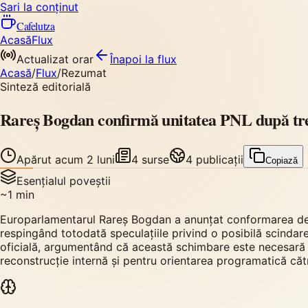
Sari la conținut
Cafelutza
Acasă
Flux
Actualizat orar
Înapoi
la flux
Acasă
/
Flux
/
Rezumat
Sinteză editorială
Rareș Bogdan confirmă unitatea PNL după trec
Apărut
acum 2 luni
4
surse
4
publicații
Copiază
Esențialul poveștii
~
1
min
Europarlamentarul Rareș Bogdan a anunțat conformarea depli
respingând totodată speculațiile privind o posibilă scindare 
oficială, argumentând că această schimbare este necesară p
reconstrucție internă și pentru orientarea programatică căt