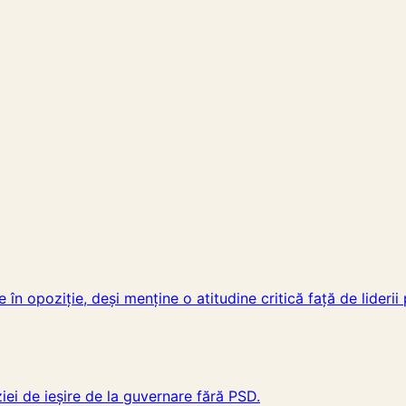
 opoziție, deși menține o atitudine critică față de liderii p
iei de ieșire de la guvernare fără PSD.