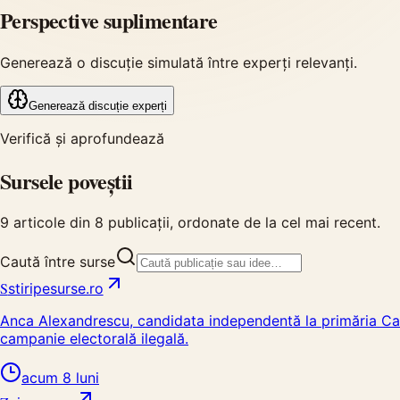
Perspective suplimentare
Generează o discuție simulată între experți relevanți.
Generează discuție experți
Verifică și aprofundează
Sursele poveștii
9
articole din
8
publicații, ordonate de la cel mai recent.
Caută între surse
S
stiripesurse.ro
Anca Alexandrescu, candidata independentă la primăria Capi
campanie electorală ilegală.
acum 8 luni