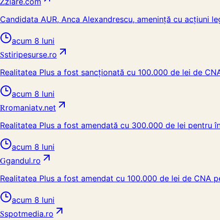
Z
ziare.com
Candidata AUR, Anca Alexandrescu, amenință cu acțiuni lega
acum 8 luni
S
stiripesurse.ro
Realitatea Plus a fost sancționată cu 100.000 de lei de C
acum 8 luni
R
romaniatv.net
Realitatea Plus a fost amendată cu 300.000 de lei pentru înc
acum 8 luni
G
gandul.ro
Realitatea Plus a fost amendat cu 100.000 de lei de CNA 
acum 8 luni
S
spotmedia.ro