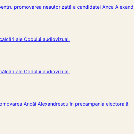
 pentru promovarea neautorizată a candidatei Anca Alexand
ălcări ale Codului audiovizual.
ălcări ale Codului audiovizual.
romovarea Ancăi Alexandrescu în precampania electorală.