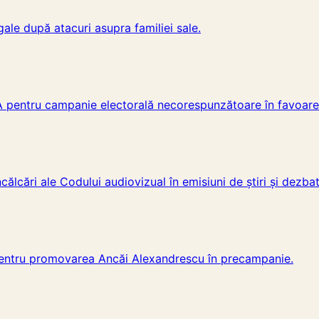
le după atacuri asupra familiei sale.
NA pentru campanie electorală necorespunzătoare în favoar
ălcări ale Codului audiovizual în emisiuni de știri și dezbat
pentru promovarea Ancăi Alexandrescu în precampanie.