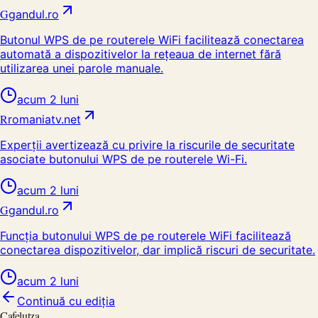
G
gandul.ro
Butonul WPS de pe routerele WiFi facilitează conectarea
automată a dispozitivelor la rețeaua de internet fără
utilizarea unei parole manuale.
acum 2 luni
R
romaniatv.net
Experții avertizează cu privire la riscurile de securitate
asociate butonului WPS de pe routerele Wi-Fi.
acum 2 luni
G
gandul.ro
Funcția butonului WPS de pe routerele WiFi facilitează
conectarea dispozitivelor, dar implică riscuri de securitate.
acum 2 luni
Continuă cu ediția
Cafelutza