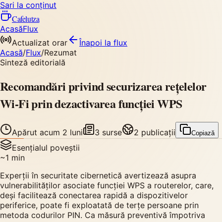
Sari la conținut
Cafelutza
Acasă
Flux
Actualizat orar
Înapoi
la flux
Acasă
/
Flux
/
Rezumat
Sinteză editorială
Recomandări privind securizarea rețelelor
Wi-Fi prin dezactivarea funcției WPS
Apărut
acum 2 luni
3
surse
2
publicații
Copiază
Esențialul poveștii
~
1
min
Experții în securitate cibernetică avertizează asupra
vulnerabilităților asociate funcției WPS a routerelor, care,
deși facilitează conectarea rapidă a dispozitivelor
periferice, poate fi exploatată de terțe persoane prin
metoda codurilor PIN. Ca măsură preventivă împotriva