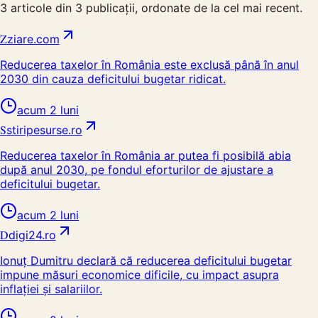
3
articole din
3
publicații, ordonate de la cel mai recent.
Z
ziare.com
Reducerea taxelor în România este exclusă până în anul
2030 din cauza deficitului bugetar ridicat.
acum 2 luni
S
stiripesurse.ro
Reducerea taxelor în România ar putea fi posibilă abia
după anul 2030, pe fondul eforturilor de ajustare a
deficitului bugetar.
acum 2 luni
D
digi24.ro
Ionuț Dumitru declară că reducerea deficitului bugetar
impune măsuri economice dificile, cu impact asupra
inflației și salariilor.