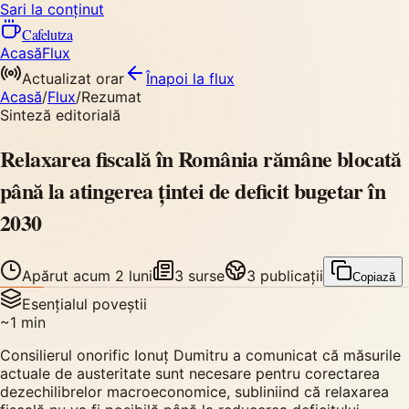
Sari la conținut
Cafelutza
Acasă
Flux
Actualizat orar
Înapoi
la flux
Acasă
/
Flux
/
Rezumat
Sinteză editorială
Relaxarea fiscală în România rămâne blocată
până la atingerea țintei de deficit bugetar în
2030
Apărut
acum 2 luni
3
surse
3
publicații
Copiază
Esențialul poveștii
~
1
min
Consilierul onorific Ionuț Dumitru a comunicat că măsurile
actuale de austeritate sunt necesare pentru corectarea
dezechilibrelor macroeconomice, subliniind că relaxarea