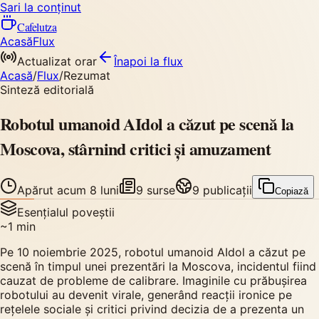
Sari la conținut
Cafelutza
Acasă
Flux
Actualizat orar
Înapoi
la flux
Acasă
/
Flux
/
Rezumat
Sinteză editorială
Robotul umanoid AIdol a căzut pe scenă la
Moscova, stârnind critici și amuzament
Apărut
acum 8 luni
9
surse
9
publicații
Copiază
Esențialul poveștii
~
1
min
Pe 10 noiembrie 2025, robotul umanoid AIdol a căzut pe
scenă în timpul unei prezentări la Moscova, incidentul fiind
cauzat de probleme de calibrare. Imaginile cu prăbușirea
robotului au devenit virale, generând reacții ironice pe
rețelele sociale și critici privind decizia de a prezenta un