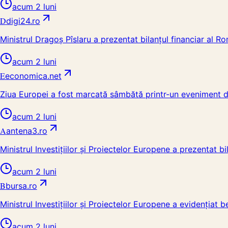
acum 2 luni
D
digi24.ro
Ministrul Dragoș Pîslaru a prezentat bilanțul financiar al 
acum 2 luni
E
economica.net
Ziua Europei a fost marcată sâmbătă printr-un eveniment dedi
acum 2 luni
A
antena3.ro
Ministrul Investițiilor și Proiectelor Europene a prezentat 
acum 2 luni
B
bursa.ro
Ministrul Investițiilor și Proiectelor Europene a evidențiat 
acum 2 luni