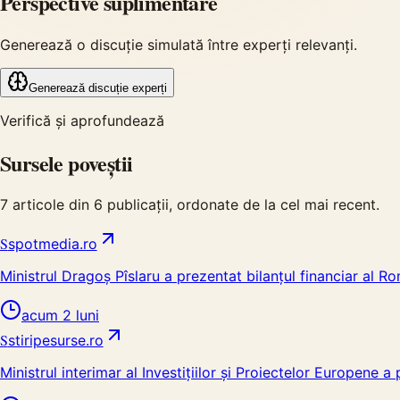
Perspective suplimentare
Generează o discuție simulată între experți relevanți.
Generează discuție experți
Verifică și aprofundează
Sursele poveștii
7
articole din
6
publicații, ordonate de la cel mai recent.
S
spotmedia.ro
Ministrul Dragoș Pîslaru a prezentat bilanțul financiar al R
acum 2 luni
S
stiripesurse.ro
Ministrul interimar al Investițiilor și Proiectelor Europene 