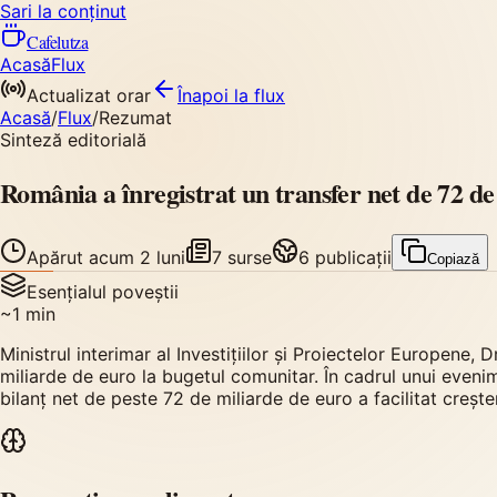
Sari la conținut
Cafelutza
Acasă
Flux
Actualizat orar
Înapoi
la flux
Acasă
/
Flux
/
Rezumat
Sinteză editorială
România a înregistrat un transfer net de 72 d
Apărut
acum 2 luni
7
surse
6
publicații
Copiază
Esențialul poveștii
~
1
min
Ministrul interimar al Investițiilor și Proiectelor Europene
miliarde de euro la bugetul comunitar. În cadrul unui evenim
bilanț net de peste 72 de miliarde de euro a facilitat creș