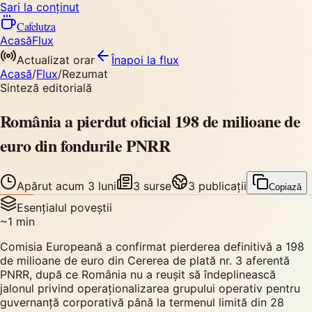
Sari la conținut
Cafelutza
Acasă
Flux
Actualizat orar
Înapoi
la flux
Acasă
/
Flux
/
Rezumat
Sinteză editorială
România a pierdut oficial 198 de milioane de
euro din fondurile PNRR
Apărut
acum 3 luni
3
surse
3
publicații
Copiază
Esențialul poveștii
~
1
min
Comisia Europeană a confirmat pierderea definitivă a 198
de milioane de euro din Cererea de plată nr. 3 aferentă
PNRR, după ce România nu a reușit să îndeplinească
jalonul privind operaționalizarea grupului operativ pentru
guvernanță corporativă până la termenul limită din 28