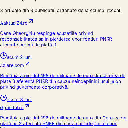
3
articole din
3
publicații, ordonate de la cel mai recent.
A
aktual24.ro
Oana Gheorghiu respinge acuzațiile privind
responsabilitatea sa în pierderea unor fonduri PNRR
aferente cererii de plată 3.
acum 2 luni
Z
ziare.com
România a pierdut 198 de milioane de euro din cererea de
plată 3 aferentă PNRR din cauza neîndeplinirii unui jalon
privind guvernanța corporativă.
acum 3 luni
G
gandul.ro
România a pierdut 198 de milioane de euro din Cererea de
plată nr. 3 aferentă PNRR din cauza neîndeplinirii unor