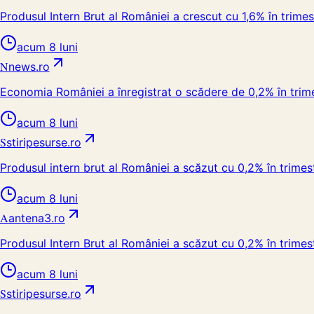
Produsul Intern Brut al României a crescut cu 1,6% în trime
acum 8 luni
N
news.ro
Economia României a înregistrat o scădere de 0,2% în trimest
acum 8 luni
S
stiripesurse.ro
Produsul intern brut al României a scăzut cu 0,2% în trimestr
acum 8 luni
A
antena3.ro
Produsul Intern Brut al României a scăzut cu 0,2% în trimest
acum 8 luni
S
stiripesurse.ro