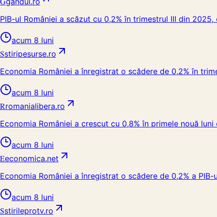
G
gandul.ro
PIB-ul României a scăzut cu 0,2% în trimestrul III din 2025, 
acum 8 luni
S
stiripesurse.ro
Economia României a înregistrat o scădere de 0,2% în trimest
acum 8 luni
R
romanialibera.ro
Economia României a crescut cu 0,8% în primele nouă luni
acum 8 luni
E
economica.net
Economia României a înregistrat o scădere de 0,2% a PIB-ului
acum 8 luni
S
stirileprotv.ro