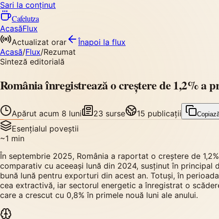
Sari la conținut
Cafelutza
Acasă
Flux
Actualizat orar
Înapoi
la flux
Acasă
/
Flux
/
Rezumat
Sinteză editorială
România înregistrează o creștere de 1,2% a pr
Apărut
acum 8 luni
23
surse
15
publicații
Copiaz
Esențialul poveștii
~
1
min
În septembrie 2025, România a raportat o creștere de 1,2%
comparativ cu aceeași lună din 2024, susținut în principa
bună lună pentru exporturi din acest an. Totuși, în perioada
cea extractivă, iar sectorul energetic a înregistrat o scăde
care a crescut cu 0,8% în primele nouă luni ale anului.