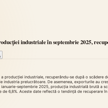
oducției industriale în septembrie 2025, recu
ă
 a producției industriale, recuperându-se după o scădere d
l de industria prelucrătoare. De asemenea, exporturile au 
 ianuarie-septembrie 2025, producția industrială brută a scă
re de 6,8%. Aceste date reflectă o tendință de recuperare în