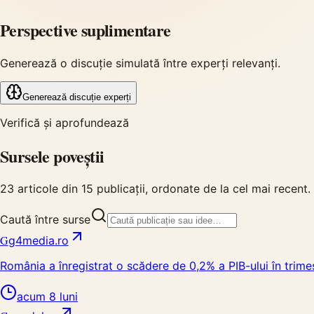
Perspective suplimentare
Generează o discuție simulată între experți relevanți.
Generează discuție experți
Verifică și aprofundează
Sursele poveștii
23
articole din
15
publicații, ordonate de la cel mai recent.
Caută între surse
G
g4media.ro
România a înregistrat o scădere de 0,2% a PIB-ului în trimes
acum 8 luni