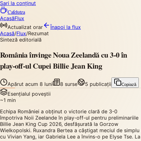
Sari la conținut
Cafelutza
Acasă
Flux
Actualizat orar
Înapoi
la flux
Acasă
/
Flux
/
Rezumat
Sinteză editorială
România învinge Noua Zeelandă cu 3-0 în
play-off-ul Cupei Billie Jean King
Apărut
acum 8 luni
8
surse
5
publicații
Copiază
Esențialul poveștii
~
1
min
Echipa României a obținut o victorie clară de 3-0
împotriva Noii Zeelande în play-off-ul pentru preliminariile
Billie Jean King Cup 2026, desfășurată la Gorzow
Wielkopolski. Ruxandra Bertea a câștigat meciul de simplu
cu Vivian Yang, iar Gabriela Lee a învins-o pe Elyse Tse. La