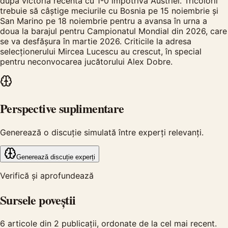
după victoria recentă cu 1-0 împotriva Austriei. Tricolorii
trebuie să câștige meciurile cu Bosnia pe 15 noiembrie și
San Marino pe 18 noiembrie pentru a avansa în urna a
doua la barajul pentru Campionatul Mondial din 2026, care
se va desfășura în martie 2026. Criticile la adresa
selecționerului Mircea Lucescu au crescut, în special
pentru neconvocarea jucătorului Alex Dobre.
Perspective suplimentare
Generează o discuție simulată între experți relevanți.
Generează discuție experți
Verifică și aprofundează
Sursele poveștii
6
articole din
2
publicații, ordonate de la cel mai recent.