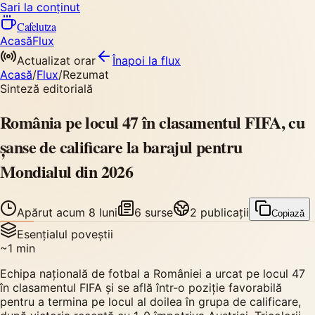
Sari la conținut
Cafelutza
Acasă
Flux
Actualizat orar
Înapoi
la flux
Acasă
/
Flux
/
Rezumat
Sinteză editorială
România pe locul 47 în clasamentul FIFA, cu
șanse de calificare la barajul pentru
Mondialul din 2026
Apărut
acum 8 luni
6
surse
2
publicații
Copiază
Esențialul poveștii
~
1
min
Echipa națională de fotbal a României a urcat pe locul 47
în clasamentul FIFA și se află într-o poziție favorabilă
pentru a termina pe locul al doilea în grupa de calificare,