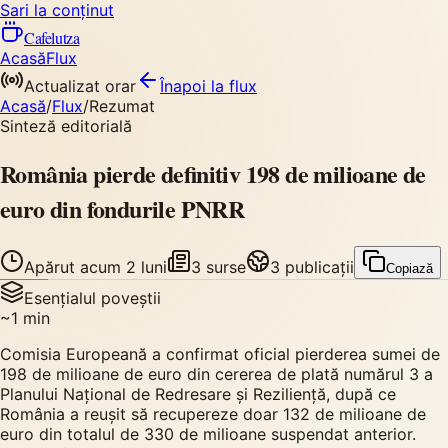
Sari la conținut
Cafelutza
Acasă
Flux
Actualizat orar
Înapoi
la flux
Acasă
/
Flux
/
Rezumat
Sinteză editorială
România pierde definitiv 198 de milioane de
euro din fondurile PNRR
Apărut
acum 2 luni
3
surse
3
publicații
Copiază
Esențialul poveștii
~
1
min
Comisia Europeană a confirmat oficial pierderea sumei de
198 de milioane de euro din cererea de plată numărul 3 a
Planului Național de Redresare și Reziliență, după ce
România a reușit să recupereze doar 132 de milioane de
euro din totalul de 330 de milioane suspendat anterior.