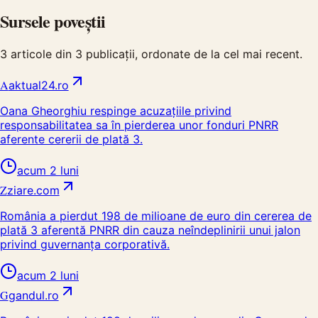
Sursele poveștii
3
articole din
3
publicații, ordonate de la cel mai recent.
A
aktual24.ro
Oana Gheorghiu respinge acuzațiile privind
responsabilitatea sa în pierderea unor fonduri PNRR
aferente cererii de plată 3.
acum 2 luni
Z
ziare.com
România a pierdut 198 de milioane de euro din cererea de
plată 3 aferentă PNRR din cauza neîndeplinirii unui jalon
privind guvernanța corporativă.
acum 2 luni
G
gandul.ro