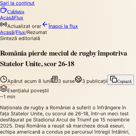
Sari la conținut
Cafelutza
Acasă
Flux
Actualizat orar
Înapoi
la flux
Acasă
/
Flux
/
Rezumat
Sinteză editorială
România pierde meciul de rugby împotriva
Statelor Unite, scor 26-18
Apărut
acum 8 luni
3
surse
3
publicații
Copiază
Esențialul poveștii
~
1
min
Naționala de rugby a României a suferit o înfrângere în
fața Statelor Unite, cu scorul de 26-18, într-un meci test
desfășurat pe Stadionul Arcul de Triumf pe 15 noiembrie
2025. Deși România a reușit să marcheze două eseuri,
echipa americană a condus pe parcursul întregii întâlniri,