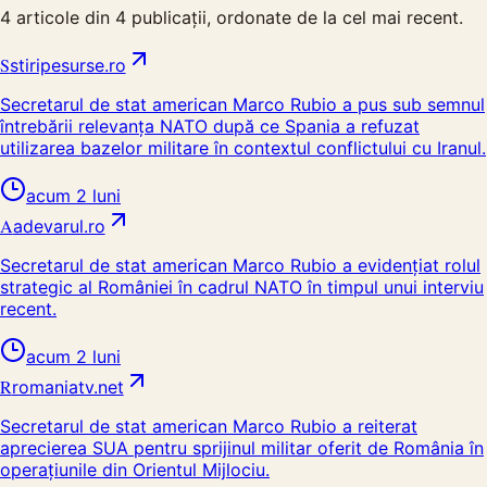
4
articole din
4
publicații, ordonate de la cel mai recent.
S
stiripesurse.ro
Secretarul de stat american Marco Rubio a pus sub semnul
întrebării relevanța NATO după ce Spania a refuzat
utilizarea bazelor militare în contextul conflictului cu Iranul.
acum 2 luni
A
adevarul.ro
Secretarul de stat american Marco Rubio a evidențiat rolul
strategic al României în cadrul NATO în timpul unui interviu
recent.
acum 2 luni
R
romaniatv.net
Secretarul de stat american Marco Rubio a reiterat
aprecierea SUA pentru sprijinul militar oferit de România în
operațiunile din Orientul Mijlociu.