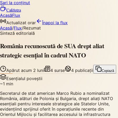
Sari la conținut
Cafelutza
Acasă
Flux
Actualizat orar
Înapoi
la flux
Acasă
/
Flux
/
Rezumat
Sinteză editorială
România recunoscută de SUA drept aliat
strategic esențial în cadrul NATO
Apărut
acum 2 luni
4
surse
4
publicații
Copiază
Esențialul poveștii
~
1
min
Secretarul de stat american Marco Rubio a nominalizat
România, alături de Polonia și Bulgaria, drept aliați NATO
esențiali pentru interesele strategice ale Statelor Unite,
evidențiind sprijinul oferit în operațiunile recente din
Orientul Mijlociu și facilitarea accesului la infrastructura