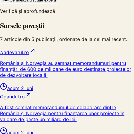
Generează discuție experți
Verifică și aprofundează
Sursele poveștii
7
articole din
5
publicații, ordonate de la cel mai recent.
A
adevarul.ro
România și Norvegia au semnat memorandumuri pentru
finanțări de 600 de milioane de euro destinate proiectelor
de dezvoltare locală.
acum 2 luni
G
gandul.ro
A fost semnat memorandumul de colaborare dintre
România și Norvegia pentru finanțarea unor proiecte în
valoare de peste un miliard de lei.
acum 2 luni