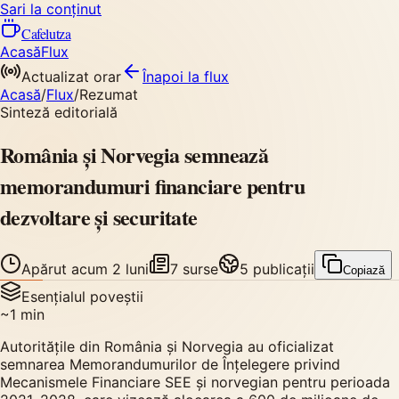
Sari la conținut
Cafelutza
Acasă
Flux
Actualizat orar
Înapoi
la flux
Acasă
/
Flux
/
Rezumat
Sinteză editorială
România și Norvegia semnează
memorandumuri financiare pentru
dezvoltare și securitate
Apărut
acum 2 luni
7
surse
5
publicații
Copiază
Esențialul poveștii
~
1
min
Autoritățile din România și Norvegia au oficializat
semnarea Memorandumurilor de Înțelegere privind
Mecanismele Financiare SEE și norvegian pentru perioada