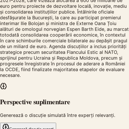
2021–2028, care vizează alocarea a 600 de milioane de
euro pentru proiecte de dezvoltare locală, inovație, mediu
și consolidarea instituțiilor publice. Întâlnirile oficiale
desfășurate la București, la care au participat premierul
interimar Ilie Bolojan și ministra de Externe Oana Țoiu
alături de omologul norvegian Espen Barth Eide, au marcat
totodată consolidarea cooperării economice, în contextul
în care schimburile comerciale bilaterale au depășit pragul
de un miliard de euro. Agenda discuțiilor a inclus priorități
strategice precum securitatea Flancului Estic al NATO,
sprijinul pentru Ucraina și Republica Moldova, precum și
progresele înregistrate în procesul de aderare a României
la OCDE, fiind finalizate majoritatea etapelor de evaluare
necesare.
Perspective suplimentare
Generează o discuție simulată între experți relevanți.