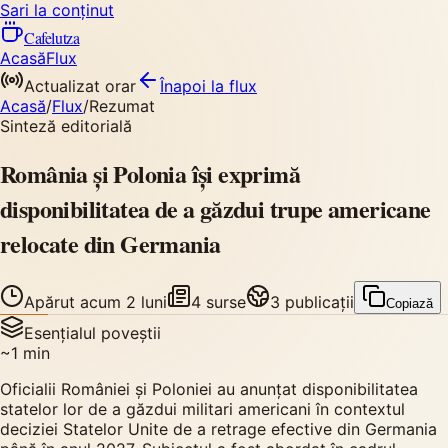
Sari la conținut
Cafelutza
Acasă
Flux
Actualizat orar
Înapoi
la flux
Acasă
/
Flux
/
Rezumat
Sinteză editorială
România și Polonia își exprimă
disponibilitatea de a găzdui trupe americane
relocate din Germania
Apărut
acum 2 luni
4
surse
3
publicații
Copiază
Esențialul poveștii
~
1
min
Oficialii României și Poloniei au anunțat disponibilitatea
statelor lor de a găzdui militari americani în contextul
deciziei Statelor Unite de a retrage efective din Germania