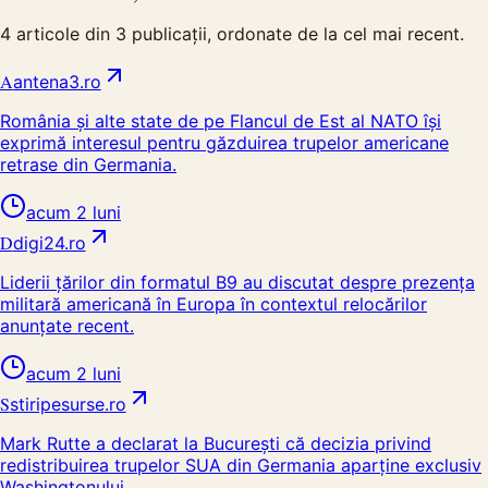
4
articole din
3
publicații, ordonate de la cel mai recent.
A
antena3.ro
România și alte state de pe Flancul de Est al NATO își
exprimă interesul pentru găzduirea trupelor americane
retrase din Germania.
acum 2 luni
D
digi24.ro
Liderii țărilor din formatul B9 au discutat despre prezența
militară americană în Europa în contextul relocărilor
anunțate recent.
acum 2 luni
S
stiripesurse.ro
Mark Rutte a declarat la București că decizia privind
redistribuirea trupelor SUA din Germania aparține exclusiv
Washingtonului.