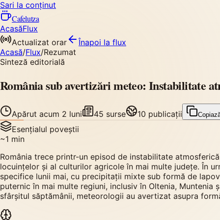
Sari la conținut
Cafelutza
Acasă
Flux
Actualizat orar
Înapoi
la flux
Acasă
/
Flux
/
Rezumat
Sinteză editorială
România sub avertizări meteo: Instabilitate at
Apărut
acum 2 luni
45
surse
10
publicații
Copiaz
Esențialul poveștii
~
1
min
România trece printr-un episod de instabilitate atmosferică s
locuințelor și al culturilor agricole în mai multe județe. În
specifice lunii mai, cu precipitații mixte sub formă de lapo
puternic în mai multe regiuni, inclusiv în Oltenia, Munteni
sfârșitul săptămânii, meteorologii au avertizat asupra for