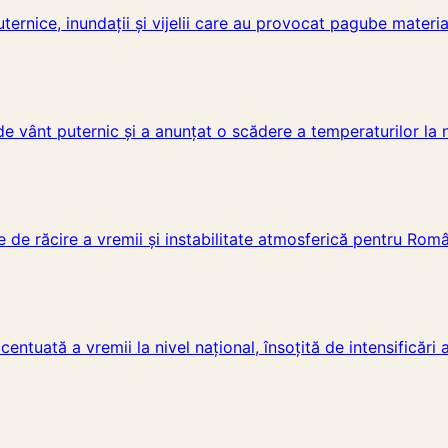
ternice, inundații și vijelii care au provocat pagube materi
e vânt puternic și a anunțat o scădere a temperaturilor la n
de răcire a vremii și instabilitate atmosferică pentru Româ
uată a vremii la nivel național, însoțită de intensificări ale