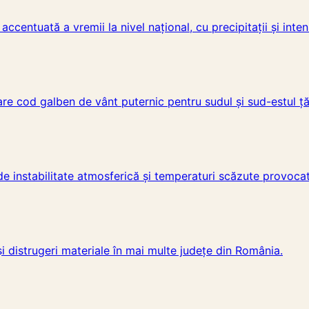
entuată a vremii la nivel național, cu precipitații și intensi
e cod galben de vânt puternic pentru sudul și sud-estul țăr
de instabilitate atmosferică și temperaturi scăzute provoc
 distrugeri materiale în mai multe județe din România.