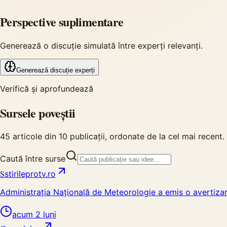
Perspective suplimentare
Generează o discuție simulată între experți relevanți.
Generează discuție experți
Verifică și aprofundează
Sursele poveștii
45
articole din
10
publicații, ordonate de la cel mai recent.
Caută între surse
S
stirileprotv.ro
Administrația Națională de Meteorologie a emis o avertizare
acum 2 luni