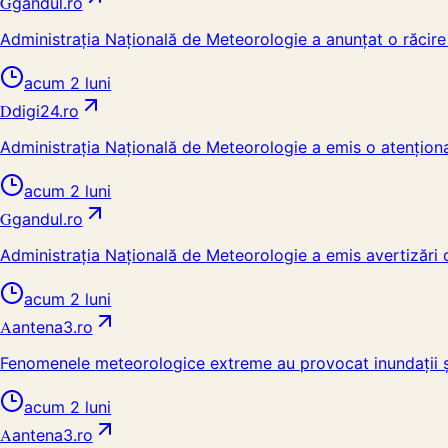
G
gandul.ro
Administrația Națională de Meteorologie a anunțat o răcire acc
acum 2 luni
D
digi24.ro
Administrația Națională de Meteorologie a emis o atenționar
acum 2 luni
G
gandul.ro
Administrația Națională de Meteorologie a emis avertizări 
acum 2 luni
A
antena3.ro
Fenomenele meteorologice extreme au provocat inundații și
acum 2 luni
A
antena3.ro