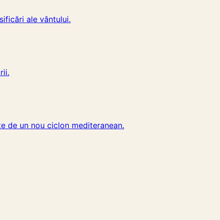
ficări ale vântului.
ii.
ate de un nou ciclon mediteranean.