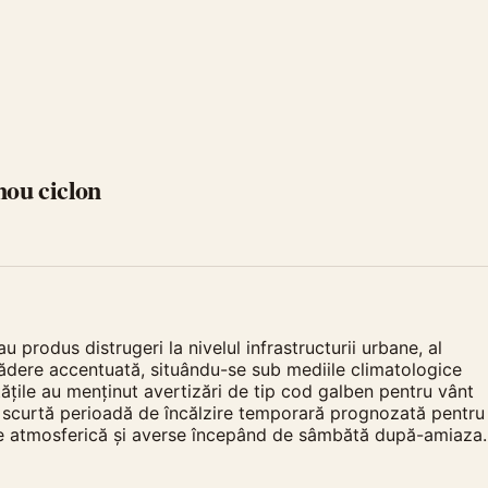
nou ciclon
u produs distrugeri la nivelul infrastructurii urbane, al
o scădere accentuată, situându-se sub mediile climatologice
tățile au menținut avertizări de tip cod galben pentru vânt
ă o scurtă perioadă de încălzire temporară prognozată pentru
tate atmosferică și averse începând de sâmbătă după-amiaza.