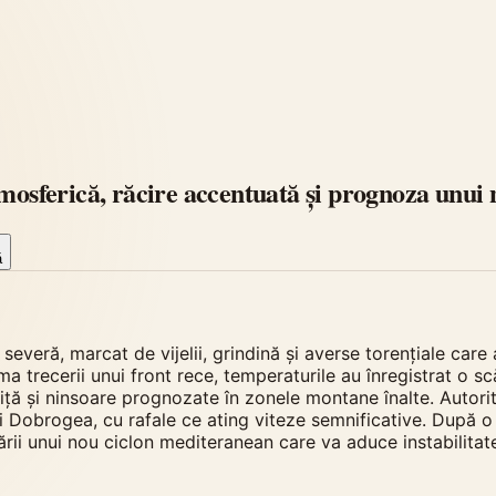
mosferică, răcire accentuată și prognoza unui 
ă
everă, marcat de vijelii, grindină și averse torențiale care a
 urma trecerii unui front rece, temperaturile au înregistrat 
viță și ninsoare prognozate în zonele montane înalte. Autori
a și Dobrogea, cu rafale ce ating viteze semnificative. Dup
mării unui nou ciclon mediteranean care va aduce instabili