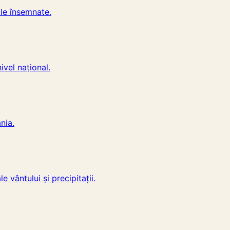
ale însemnate.
ivel național.
nia.
 vântului și precipitații.