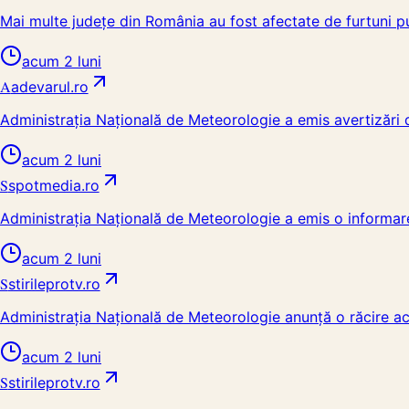
Mai multe județe din România au fost afectate de furtuni pu
acum 2 luni
A
adevarul.ro
Administrația Națională de Meteorologie a emis avertizări d
acum 2 luni
S
spotmedia.ro
Administrația Națională de Meteorologie a emis o informare 
acum 2 luni
S
stirileprotv.ro
Administrația Națională de Meteorologie anunță o răcire accent
acum 2 luni
S
stirileprotv.ro