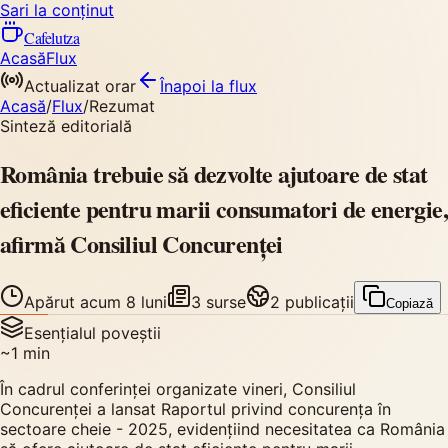
Sari la conținut
Cafelutza
Acasă
Flux
Actualizat orar
Înapoi
la flux
Acasă
/
Flux
/
Rezumat
Sinteză editorială
România trebuie să dezvolte ajutoare de stat
eficiente pentru marii consumatori de energie,
afirmă Consiliul Concurenței
Apărut
acum 8 luni
3
surse
2
publicații
Copiază
Esențialul poveștii
~
1
min
În cadrul conferinței organizate vineri, Consiliul
Concurenței a lansat Raportul privind concurența în
sectoare cheie - 2025, evidențiind necesitatea ca România