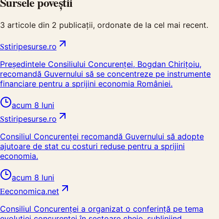
Sursele poveștii
3
articole din
2
publicații, ordonate de la cel mai recent.
S
stiripesurse.ro
Președintele Consiliului Concurenței, Bogdan Chirițoiu,
recomandă Guvernului să se concentreze pe instrumente
financiare pentru a sprijini economia României.
acum 8 luni
S
stiripesurse.ro
Consiliul Concurenței recomandă Guvernului să adopte
ajutoare de stat cu costuri reduse pentru a sprijini
economia.
acum 8 luni
E
economica.net
Consiliul Concurenței a organizat o conferință pe tema
evoluției concurenței în sectoare cheie, subliniind