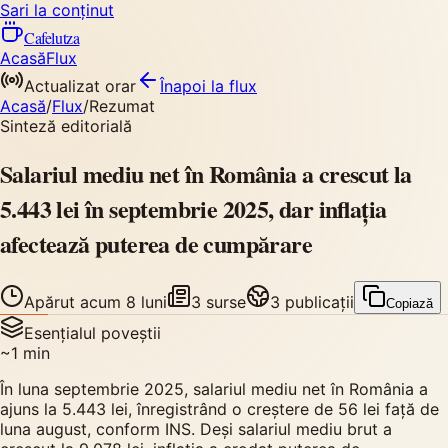
Sari la conținut
Cafelutza
Acasă
Flux
Actualizat orar
Înapoi
la flux
Acasă
/
Flux
/
Rezumat
Sinteză editorială
Salariul mediu net în România a crescut la
5.443 lei în septembrie 2025, dar inflația
afectează puterea de cumpărare
Apărut
acum 8 luni
3
surse
3
publicații
Copiază
Esențialul poveștii
~
1
min
În luna septembrie 2025, salariul mediu net în România a
ajuns la 5.443 lei, înregistrând o creștere de 56 lei față de
luna august, conform INS. Deși salariul mediu brut a