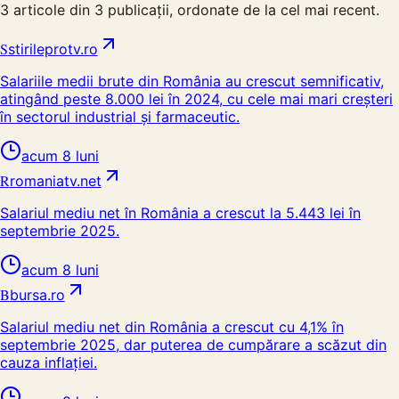
3
articole din
3
publicații, ordonate de la cel mai recent.
S
stirileprotv.ro
Salariile medii brute din România au crescut semnificativ,
atingând peste 8.000 lei în 2024, cu cele mai mari creșteri
în sectorul industrial și farmaceutic.
acum 8 luni
R
romaniatv.net
Salariul mediu net în România a crescut la 5.443 lei în
septembrie 2025.
acum 8 luni
B
bursa.ro
Salariul mediu net din România a crescut cu 4,1% în
septembrie 2025, dar puterea de cumpărare a scăzut din
cauza inflației.