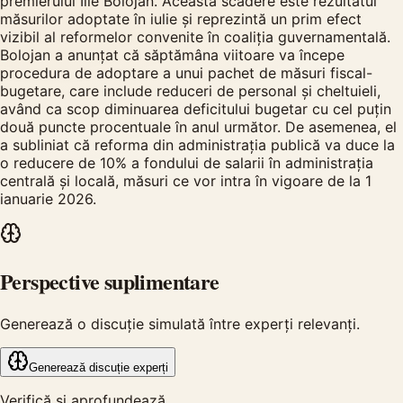
premierului Ilie Bolojan. Această scădere este rezultatul
măsurilor adoptate în iulie și reprezintă un prim efect
vizibil al reformelor convenite în coaliția guvernamentală.
Bolojan a anunțat că săptămâna viitoare va începe
procedura de adoptare a unui pachet de măsuri fiscal-
bugetare, care include reduceri de personal și cheltuieli,
având ca scop diminuarea deficitului bugetar cu cel puțin
două puncte procentuale în anul următor. De asemenea, el
a subliniat că reforma din administrația publică va duce la
o reducere de 10% a fondului de salarii în administrația
centrală și locală, măsuri ce vor intra în vigoare de la 1
ianuarie 2026.
Perspective suplimentare
Generează o discuție simulată între experți relevanți.
Generează discuție experți
Verifică și aprofundează