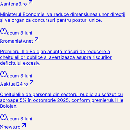
A
antena3.ro
Ministerul Economiei va reduce dimensiunea unor direcții
și va organiza concursuri pentru posturi unice.
acum 8 luni
R
romaniatv.net
Premierul Ilie Bolojan anunță măsuri de reducere a
cheltuielilor publice și avertizează asupra riscurilor
deficitului excesiv.
acum 8 luni
A
aktual24.ro
Cheltuielile de personal din sectorul public au scăzut cu
aproape 5% în octombrie 2025, conform premierului Ilie
Bolojan.
acum 8 luni
N
news.ro