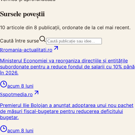
Sursele poveștii
10
articole din
8
publicații, ordonate de la cel mai recent.
Caută între surse
R
romania-actualitati.ro
Ministerul Economiei va reorganiza direcțiile și entitățile
subordonate pentru a reduce fondul de salarii cu 10% până
în 2026.
acum 8 luni
S
spotmedia.ro
Premierul Ilie Bolojan a anunțat adoptarea unui nou pachet
de măsuri fiscal-bugetare pentru reducerea deficitului
bugetar.
acum 8 luni