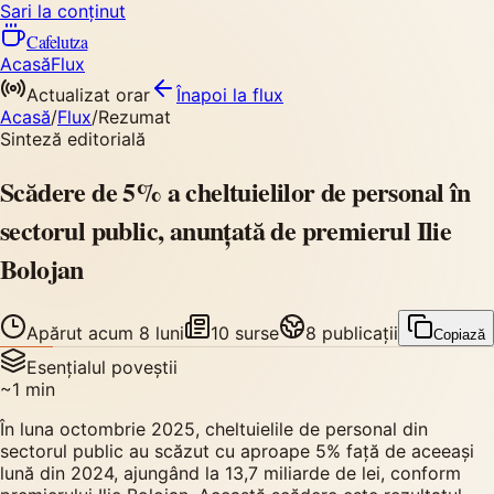
Sari la conținut
Cafelutza
Acasă
Flux
Actualizat orar
Înapoi
la flux
Acasă
/
Flux
/
Rezumat
Sinteză editorială
Scădere de 5% a cheltuielilor de personal în
sectorul public, anunțată de premierul Ilie
Bolojan
Apărut
acum 8 luni
10
surse
8
publicații
Copiază
Esențialul poveștii
~
1
min
În luna octombrie 2025, cheltuielile de personal din
sectorul public au scăzut cu aproape 5% față de aceeași
lună din 2024, ajungând la 13,7 miliarde de lei, conform