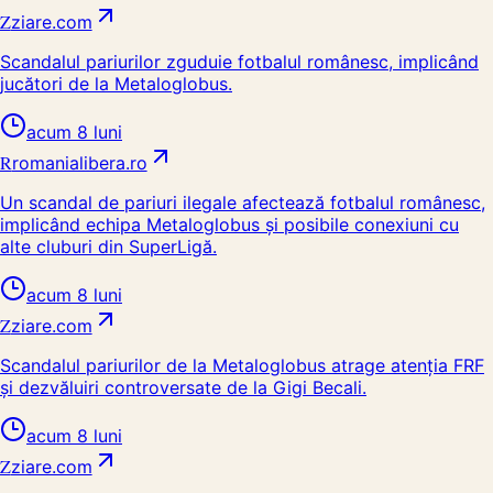
Z
ziare.com
Scandalul pariurilor zguduie fotbalul românesc, implicând
jucători de la Metaloglobus.
acum 8 luni
R
romanialibera.ro
Un scandal de pariuri ilegale afectează fotbalul românesc,
implicând echipa Metaloglobus și posibile conexiuni cu
alte cluburi din SuperLigă.
acum 8 luni
Z
ziare.com
Scandalul pariurilor de la Metaloglobus atrage atenția FRF
și dezvăluiri controversate de la Gigi Becali.
acum 8 luni
Z
ziare.com