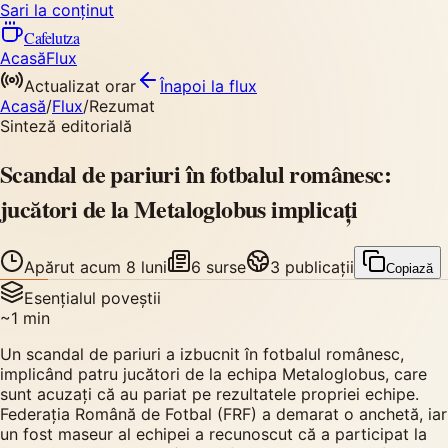
Sari la conținut
Cafelutza
Acasă
Flux
Actualizat orar
Înapoi
la flux
Acasă
/
Flux
/
Rezumat
Sinteză editorială
Scandal de pariuri în fotbalul românesc:
jucători de la Metaloglobus implicați
Apărut
acum 8 luni
6
surse
3
publicații
Copiază
Esențialul poveștii
~
1
min
Un scandal de pariuri a izbucnit în fotbalul românesc,
implicând patru jucători de la echipa Metaloglobus, care
sunt acuzați că au pariat pe rezultatele propriei echipe.
Federația Română de Fotbal (FRF) a demarat o anchetă, iar
un fost maseur al echipei a recunoscut că a participat la