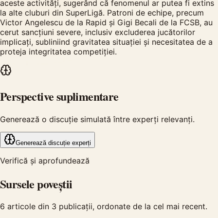
aceste activități, sugerând că fenomenul ar putea fi extins
la alte cluburi din SuperLigă. Patroni de echipe, precum
Victor Angelescu de la Rapid și Gigi Becali de la FCSB, au
cerut sancțiuni severe, inclusiv excluderea jucătorilor
implicați, subliniind gravitatea situației și necesitatea de a
proteja integritatea competiției.
Perspective suplimentare
Generează o discuție simulată între experți relevanți.
Generează discuție experți
Verifică și aprofundează
Sursele poveștii
6
articole din
3
publicații, ordonate de la cel mai recent.