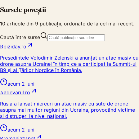
Sursele poveștii
10
articole din
9
publicații, ordonate de la cel mai recent.
Caută între surse
B
biziday.ro
Președintele Volodimir Zelenski a anunțat un atac masiv cu
drone asupra Ucrainei în timp ce a participat la Summit-ul
B9 și al Țărilor Nordice în România.
acum 2 luni
A
adevarul.ro
Rusia a lansat miercuri un atac masiv cu sute de drone
asupra mai multor regiuni din Ucraina, provocând victime
și distrugeri la nivel național.
acum 2 luni
R
romaniatv.net