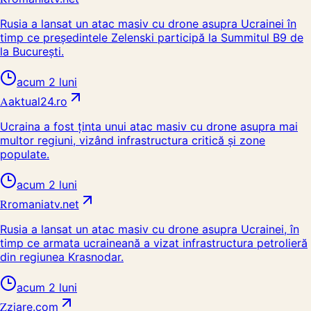
Rusia a lansat un atac masiv cu drone asupra Ucrainei în
timp ce președintele Zelenski participă la Summitul B9 de
la București.
acum 2 luni
A
aktual24.ro
Ucraina a fost ținta unui atac masiv cu drone asupra mai
multor regiuni, vizând infrastructura critică și zone
populate.
acum 2 luni
R
romaniatv.net
Rusia a lansat un atac masiv cu drone asupra Ucrainei, în
timp ce armata ucraineană a vizat infrastructura petrolieră
din regiunea Krasnodar.
acum 2 luni
Z
ziare.com