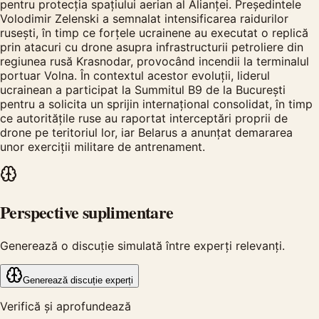
pentru protecția spațiului aerian al Alianței. Președintele
Volodimir Zelenski a semnalat intensificarea raidurilor
rusești, în timp ce forțele ucrainene au executat o replică
prin atacuri cu drone asupra infrastructurii petroliere din
regiunea rusă Krasnodar, provocând incendii la terminalul
portuar Volna. În contextul acestor evoluții, liderul
ucrainean a participat la Summitul B9 de la București
pentru a solicita un sprijin internațional consolidat, în timp
ce autoritățile ruse au raportat interceptări proprii de
drone pe teritoriul lor, iar Belarus a anunțat demararea
unor exerciții militare de antrenament.
Perspective suplimentare
Generează o discuție simulată între experți relevanți.
Generează discuție experți
Verifică și aprofundează