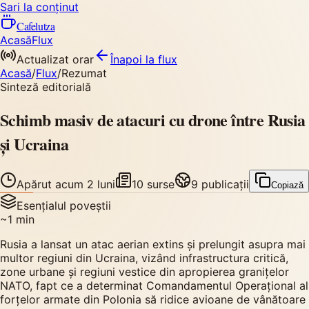
Sari la conținut
Cafelutza
Acasă
Flux
Actualizat orar
Înapoi
la flux
Acasă
/
Flux
/
Rezumat
Sinteză editorială
Schimb masiv de atacuri cu drone între Rusia
și Ucraina
Apărut
acum 2 luni
10
surse
9
publicații
Copiază
Esențialul poveștii
~
1
min
Rusia a lansat un atac aerian extins și prelungit asupra mai
multor regiuni din Ucraina, vizând infrastructura critică,
zone urbane și regiuni vestice din apropierea granițelor
NATO, fapt ce a determinat Comandamentul Operațional al
forțelor armate din Polonia să ridice avioane de vânătoare