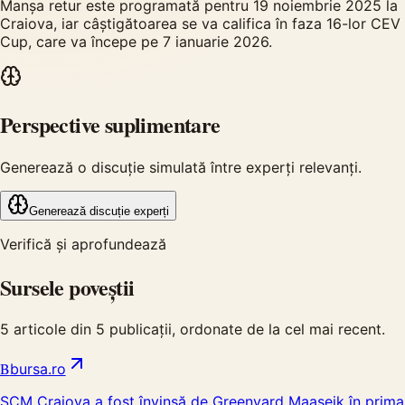
Manșa retur este programată pentru 19 noiembrie 2025 la
Craiova, iar câștigătoarea se va califica în faza 16-lor CEV
Cup, care va începe pe 7 ianuarie 2026.
Perspective suplimentare
Generează o discuție simulată între experți relevanți.
Generează discuție experți
Verifică și aprofundează
Sursele poveștii
5
articole din
5
publicații, ordonate de la cel mai recent.
B
bursa.ro
SCM Craiova a fost învinsă de Greenyard Maaseik în prima