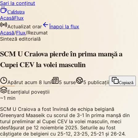
Sari la conținut
Cafelutza
Acasă
Flux
Actualizat orar
Înapoi
la flux
Acasă
/
Flux
/
Rezumat
Sinteză editorială
SCM U Craiova pierde în prima manșă a
Cupei CEV la volei masculin
Apărut
acum 8 luni
5
surse
5
publicații
Copiază
Esențialul poveștii
~
1
min
SCM U Craiova a fost învinsă de echipa belgiană
Greenyard Maaseik cu scorul de 3-1 în prima manșă din
turul preliminar al Cupei CEV la volei masculin, meci
desfășurat pe 12 noiembrie 2025. Seturile au fost
câștigate de belgieni cu 25-12, 23-25, 25-21 și 26-24.