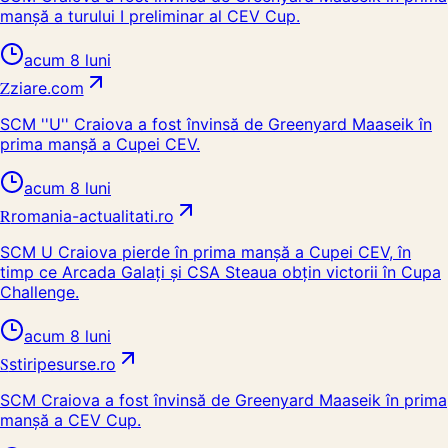
manșă a turului I preliminar al CEV Cup.
acum 8 luni
Z
ziare.com
SCM ''U'' Craiova a fost învinsă de Greenyard Maaseik în
prima manșă a Cupei CEV.
acum 8 luni
R
romania-actualitati.ro
SCM U Craiova pierde în prima manșă a Cupei CEV, în
timp ce Arcada Galați și CSA Steaua obțin victorii în Cupa
Challenge.
acum 8 luni
S
stiripesurse.ro
SCM Craiova a fost învinsă de Greenyard Maaseik în prima
manșă a CEV Cup.