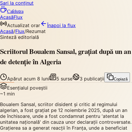
Sari la conținut
Cafelutza
Acasă
Flux
Actualizat orar
Înapoi
la flux
Acasă
/
Flux
/
Rezumat
Sinteză editorială
Scriitorul Boualem Sansal, grațiat după un an
de detenție în Algeria
Apărut
acum 8 luni
5
surse
3
publicații
Copiază
Esențialul poveștii
~
1
min
Boualem Sansal, scriitor disident și critic al regimului
algerian, a fost grațiat pe 12 noiembrie 2025, după un an
de închisoare, unde a fost condamnat pentru 'atentat la
unitatea națională' din cauza unor declarații controversate.
Grațierea sa a generat reacții în Franța, unde a beneficiat