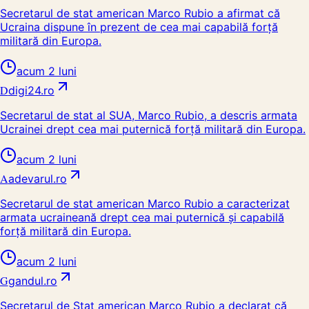
Secretarul de stat american Marco Rubio a afirmat că
Ucraina dispune în prezent de cea mai capabilă forță
militară din Europa.
acum 2 luni
D
digi24.ro
Secretarul de stat al SUA, Marco Rubio, a descris armata
Ucrainei drept cea mai puternică forță militară din Europa.
acum 2 luni
A
adevarul.ro
Secretarul de stat american Marco Rubio a caracterizat
armata ucraineană drept cea mai puternică și capabilă
forță militară din Europa.
acum 2 luni
G
gandul.ro
Secretarul de Stat american Marco Rubio a declarat că