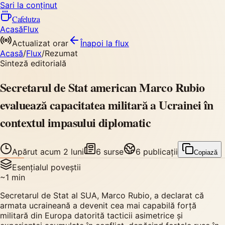
Sari la conținut
Cafelutza
Acasă
Flux
Actualizat orar
Înapoi
la flux
Acasă
/
Flux
/
Rezumat
Sinteză editorială
Secretarul de Stat american Marco Rubio
evaluează capacitatea militară a Ucrainei în
contextul impasului diplomatic
Apărut
acum 2 luni
6
surse
6
publicații
Copiază
Esențialul poveștii
~
1
min
Secretarul de Stat al SUA, Marco Rubio, a declarat că
armata ucraineană a devenit cea mai capabilă forță
militară din Europa datorită tacticii asimetrice și