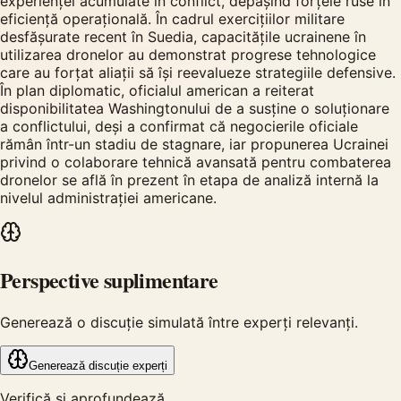
experienței acumulate în conflict, depășind forțele ruse în
eficiență operațională. În cadrul exercițiilor militare
desfășurate recent în Suedia, capacitățile ucrainene în
utilizarea dronelor au demonstrat progrese tehnologice
care au forțat aliații să își reevalueze strategiile defensive.
În plan diplomatic, oficialul american a reiterat
disponibilitatea Washingtonului de a susține o soluționare
a conflictului, deși a confirmat că negocierile oficiale
rămân într-un stadiu de stagnare, iar propunerea Ucrainei
privind o colaborare tehnică avansată pentru combaterea
dronelor se află în prezent în etapa de analiză internă la
nivelul administrației americane.
Perspective suplimentare
Generează o discuție simulată între experți relevanți.
Generează discuție experți
Verifică și aprofundează