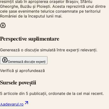
resimțit slab în apropierea orașelor Brașov, Sfântu
Gheorghe, Buzău și Ploiești. Acesta reprezintă unul dintre
cele șase evenimente telurice consemnate pe teritoriul
României de la începutul lunii mai.
Perspective suplimentare
Generează o discuție simulată între experți relevanți.
Generează discuție experți
Verifică și aprofundează
Sursele poveștii
5
articole din
5
publicații, ordonate de la cel mai recent.
A
adevarul.ro