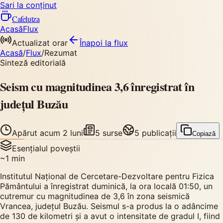
Sari la conținut
Cafelutza
Acasă
Flux
Actualizat orar
Înapoi
la flux
Acasă
/
Flux
/
Rezumat
Sinteză editorială
Seism cu magnitudinea 3,6 înregistrat în
județul Buzău
Apărut
acum 2 luni
5
surse
5
publicații
Copiază
Esențialul poveștii
~
1
min
Institutul Național de Cercetare-Dezvoltare pentru Fizica
Pământului a înregistrat duminică, la ora locală 01:50, un
cutremur cu magnitudinea de 3,6 în zona seismică
Vrancea, județul Buzău. Seismul s-a produs la o adâncime
de 130 de kilometri și a avut o intensitate de gradul I, fiind