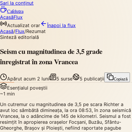
Sari la conținut
Cafelutza
Acasă
Flux
Actualizat orar
Înapoi
la flux
Acasă
/
Flux
/
Rezumat
Sinteză editorială
Seism cu magnitudinea de 3,5 grade
înregistrat în zona Vrancea
Apărut
acum 2 luni
5
surse
5
publicații
Copiază
Esențialul poveștii
~
1
min
Un cutremur cu magnitudinea de 3,5 pe scara Richter a
avut loc sâmbătă dimineața, la ora 08:53, în zona seismică
Vrancea, la o adâncime de 145 de kilometri. Seismul a fost
resimțit în apropierea orașelor Focșani, Buzău, Sfântu-
Gheorghe, Brașov și Ploiești, nefiind raportate pagube