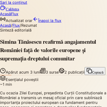
Sari la conținut
Cafelutza
Acasă
Flux
Actualizat orar
Înapoi
la flux
Acasă
/
Flux
/
Rezumat
Sinteză editorială
Simina Tănăsescu reafirmă angajamentul
României față de valorile europene și
supremația dreptului comunitar
Apărut
acum 3 luni
3
surse
2
publicații
Copiază
Esențialul poveștii
~
1
min
Cu ocazia Zilei Europei, președinta Curții Constituționale a
României a transmis un mesaj oficial prin care subliniază
importanța proiectului european ca fundament pentru