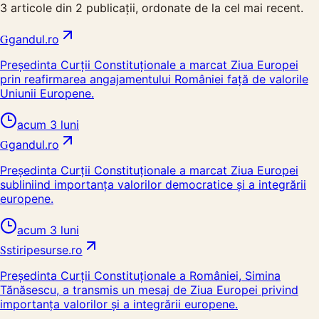
3
articole din
2
publicații, ordonate de la cel mai recent.
G
gandul.ro
Președinta Curții Constituționale a marcat Ziua Europei
prin reafirmarea angajamentului României față de valorile
Uniunii Europene.
acum 3 luni
G
gandul.ro
Președinta Curții Constituționale a marcat Ziua Europei
subliniind importanța valorilor democratice și a integrării
europene.
acum 3 luni
S
stiripesurse.ro
Președinta Curții Constituționale a României, Simina
Tănăsescu, a transmis un mesaj de Ziua Europei privind
importanța valorilor și a integrării europene.