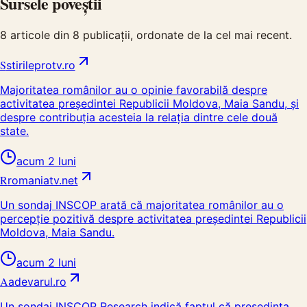
Sursele poveștii
8
articole din
8
publicații, ordonate de la cel mai recent.
S
stirileprotv.ro
Majoritatea românilor au o opinie favorabilă despre
activitatea președintei Republicii Moldova, Maia Sandu, și
despre contribuția acesteia la relația dintre cele două
state.
acum 2 luni
R
romaniatv.net
Un sondaj INSCOP arată că majoritatea românilor au o
percepție pozitivă despre activitatea președintei Republicii
Moldova, Maia Sandu.
acum 2 luni
A
adevarul.ro
Un sondaj INSCOP Research indică faptul că președinta