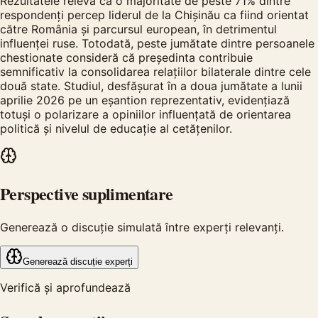
Rezultatele relevă că o majoritate de peste 71% dintre
respondenți percep liderul de la Chișinău ca fiind orientat
către România și parcursul european, în detrimentul
influenței ruse. Totodată, peste jumătate dintre persoanele
chestionate consideră că președinta contribuie
semnificativ la consolidarea relațiilor bilaterale dintre cele
două state. Studiul, desfășurat în a doua jumătate a lunii
aprilie 2026 pe un eșantion reprezentativ, evidențiază
totuși o polarizare a opiniilor influențată de orientarea
politică și nivelul de educație al cetățenilor.
Perspective suplimentare
Generează o discuție simulată între experți relevanți.
Generează discuție experți
Verifică și aprofundează