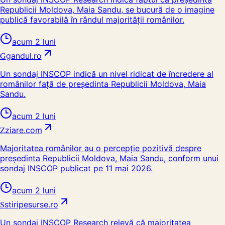
Republicii Moldova, Maia Sandu, se bucură de o imagine
publică favorabilă în rândul majorității românilor.
acum 2 luni
G
gandul.ro
Un sondaj INSCOP indică un nivel ridicat de încredere al
românilor față de președinta Republicii Moldova, Maia
Sandu.
acum 2 luni
Z
ziare.com
Majoritatea românilor au o percepție pozitivă despre
președinta Republicii Moldova, Maia Sandu, conform unui
sondaj INSCOP publicat pe 11 mai 2026.
acum 2 luni
S
stiripesurse.ro
Un sondaj INSCOP Research relevă că majoritatea