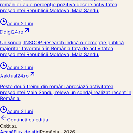
românilor au o percepție pozitivă despre activitatea
președintei Republicii Moldova, Maia Sandu.
acum 2 luni
D
digi24.ro
Un sondaj INSCOP Research indică o percepție publică
majoritar favorabilă în România față de activitatea
președintei Republicii Moldova, Maia Sandu.
acum 2 luni
A
aktual24.ro
Peste două treimi din români apreciază activitatea
președintei Maia Sandu, relevă un sondaj realizat recent în
România.
acum 2 luni
Continuă cu ediția
Cafelutza
Acasă
Flux de știri
România ·
2026