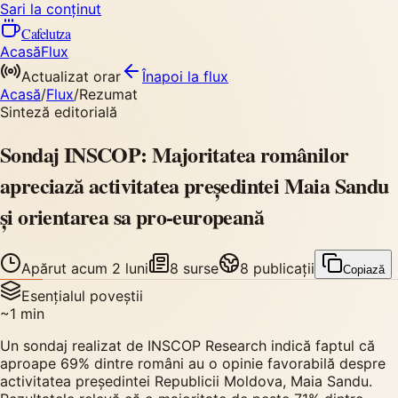
Sari la conținut
Cafelutza
Acasă
Flux
Actualizat orar
Înapoi
la flux
Acasă
/
Flux
/
Rezumat
Sinteză editorială
Sondaj INSCOP: Majoritatea românilor
apreciază activitatea președintei Maia Sandu
și orientarea sa pro-europeană
Apărut
acum 2 luni
8
surse
8
publicații
Copiază
Esențialul poveștii
~
1
min
Un sondaj realizat de INSCOP Research indică faptul că
aproape 69% dintre români au o opinie favorabilă despre
activitatea președintei Republicii Moldova, Maia Sandu.