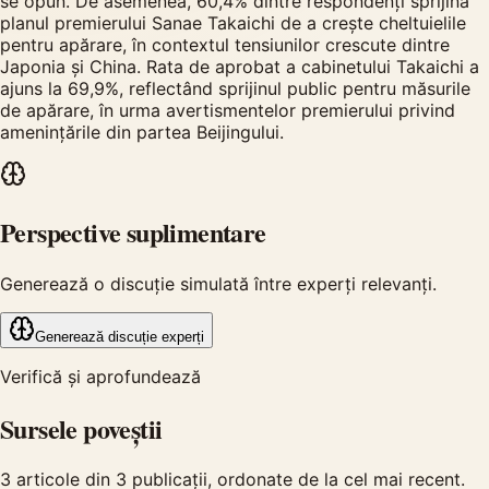
se opun. De asemenea, 60,4% dintre respondenți sprijină
planul premierului Sanae Takaichi de a crește cheltuielile
pentru apărare, în contextul tensiunilor crescute dintre
Japonia și China. Rata de aprobat a cabinetului Takaichi a
ajuns la 69,9%, reflectând sprijinul public pentru măsurile
de apărare, în urma avertismentelor premierului privind
amenințările din partea Beijingului.
Perspective suplimentare
Generează o discuție simulată între experți relevanți.
Generează discuție experți
Verifică și aprofundează
Sursele poveștii
3
articole din
3
publicații, ordonate de la cel mai recent.