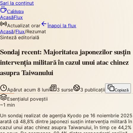
Sari la conținut
Cafelutza
Acasă
Flux
Actualizat orar
Înapoi
la flux
Acasă
/
Flux
/
Rezumat
Sinteză editorială
Sondaj recent: Majoritatea japonezilor susțin
intervenția militară în cazul unui atac chinez
asupra Taiwanului
Apărut
acum 8 luni
3
surse
3
publicații
Copiază
Esențialul poveștii
~
1
min
Un sondaj realizat de agenția Kyodo pe 16 noiembrie 2025
arată că 48,8% dintre japonezi susțin intervenția militară în
cazul unui atac chinez asupra Taiwanului, în timp ce 44,2%