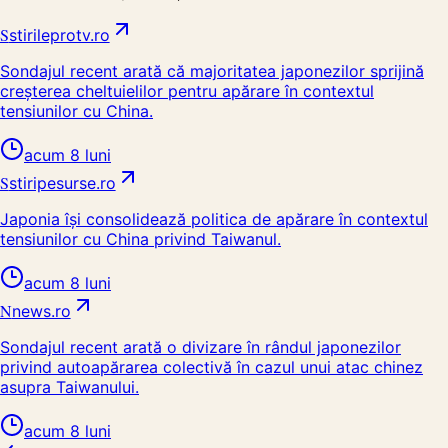
S
stirileprotv.ro
Sondajul recent arată că majoritatea japonezilor sprijină
creșterea cheltuielilor pentru apărare în contextul
tensiunilor cu China.
acum 8 luni
S
stiripesurse.ro
Japonia își consolidează politica de apărare în contextul
tensiunilor cu China privind Taiwanul.
acum 8 luni
N
news.ro
Sondajul recent arată o divizare în rândul japonezilor
privind autoapărarea colectivă în cazul unui atac chinez
asupra Taiwanului.
acum 8 luni