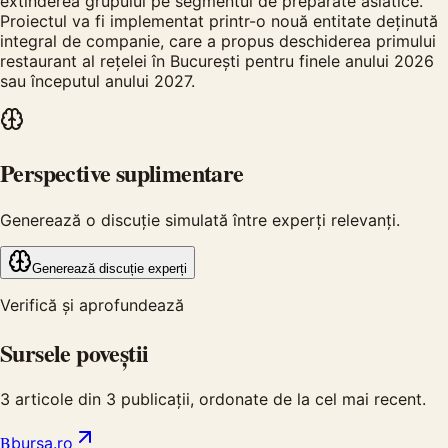
extinderea grupului pe segmentul de preparate asiatice.
Proiectul va fi implementat printr-o nouă entitate deținută
integral de companie, care a propus deschiderea primului
restaurant al rețelei în București pentru finele anului 2026
sau începutul anului 2027.
Perspective suplimentare
Generează o discuție simulată între experți relevanți.
Generează discuție experți
Verifică și aprofundează
Sursele poveștii
3
articole din
3
publicații, ordonate de la cel mai recent.
B
bursa.ro