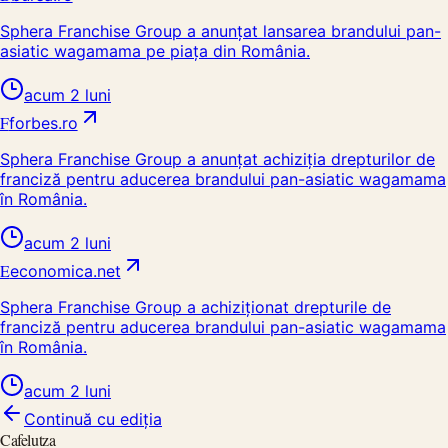
Sphera Franchise Group a anunțat lansarea brandului pan-
asiatic wagamama pe piața din România.
acum 2 luni
F
forbes.ro
Sphera Franchise Group a anunțat achiziția drepturilor de
franciză pentru aducerea brandului pan-asiatic wagamama
în România.
acum 2 luni
E
economica.net
Sphera Franchise Group a achiziționat drepturile de
franciză pentru aducerea brandului pan-asiatic wagamama
în România.
acum 2 luni
Continuă cu ediția
Cafelutza