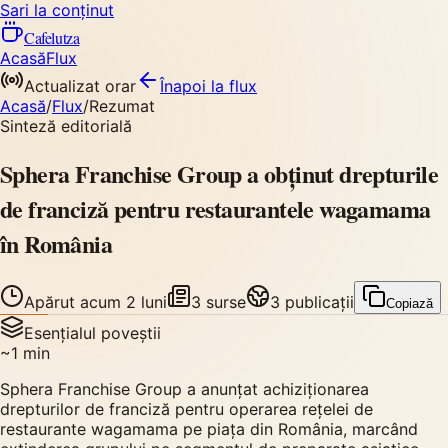
Sari la conținut
Cafelutza
Acasă
Flux
Actualizat orar
Înapoi
la flux
Acasă
/
Flux
/
Rezumat
Sinteză editorială
Sphera Franchise Group a obținut drepturile
de franciză pentru restaurantele wagamama
în România
Apărut
acum 2 luni
3
surse
3
publicații
Copiază
Esențialul poveștii
~
1
min
Sphera Franchise Group a anunțat achiziționarea
drepturilor de franciză pentru operarea rețelei de
restaurante wagamama pe piața din România, marcând