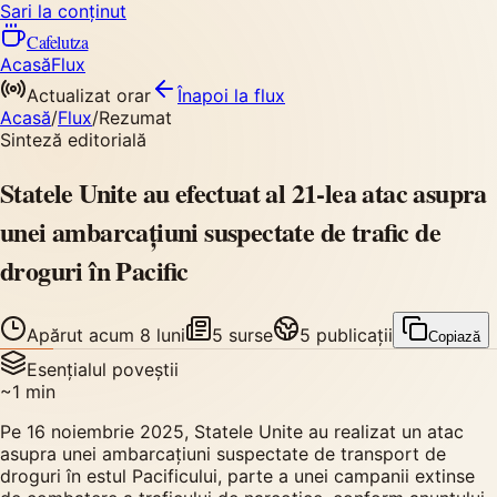
Sari la conținut
Cafelutza
Acasă
Flux
Actualizat orar
Înapoi
la flux
Acasă
/
Flux
/
Rezumat
Sinteză editorială
Statele Unite au efectuat al 21-lea atac asupra
unei ambarcațiuni suspectate de trafic de
droguri în Pacific
Apărut
acum 8 luni
5
surse
5
publicații
Copiază
Esențialul poveștii
~
1
min
Pe 16 noiembrie 2025, Statele Unite au realizat un atac
asupra unei ambarcațiuni suspectate de transport de
droguri în estul Pacificului, parte a unei campanii extinse