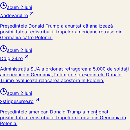
acum 2 luni
A
adevarul.ro
Președintele Donald Trump a anunțat că analizează
posibilitatea redistribuirii trupelor americane retrase din
Germania către Polonia.
acum 2 luni
D
digi24.ro
Administrația SUA a ordonat retragerea a 5.000 de soldați
americani din Germania, în timp ce președintele Donald
Trump evaluează relocarea acestora în Polonia.
acum 2 luni
S
stiripesurse.ro
Președintele american Donald Trump a menționat
posibilitatea redistribuirii trupelor retrase din Germania în
Polonia.