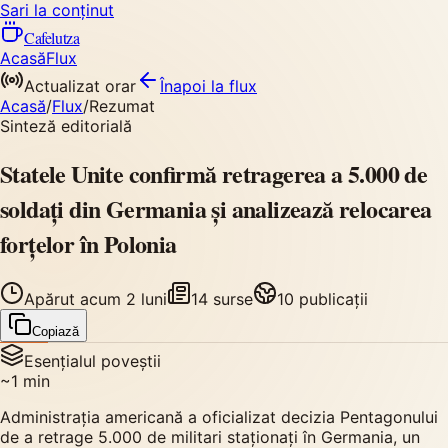
Sari la conținut
Cafelutza
Acasă
Flux
Actualizat orar
Înapoi
la flux
Acasă
/
Flux
/
Rezumat
Sinteză editorială
Statele Unite confirmă retragerea a 5.000 de
soldați din Germania și analizează relocarea
forțelor în Polonia
Apărut
acum 2 luni
14
surse
10
publicații
Copiază
Esențialul poveștii
~
1
min
Administrația americană a oficializat decizia Pentagonului
de a retrage 5.000 de militari staționați în Germania, un