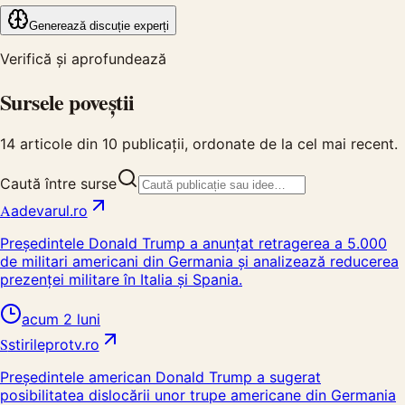
Generează discuție experți
Verifică și aprofundează
Sursele poveștii
14
articole din
10
publicații, ordonate de la cel mai recent.
Caută între surse
A
adevarul.ro
Președintele Donald Trump a anunțat retragerea a 5.000
de militari americani din Germania și analizează reducerea
prezenței militare în Italia și Spania.
acum 2 luni
S
stirileprotv.ro
Președintele american Donald Trump a sugerat
posibilitatea dislocării unor trupe americane din Germania