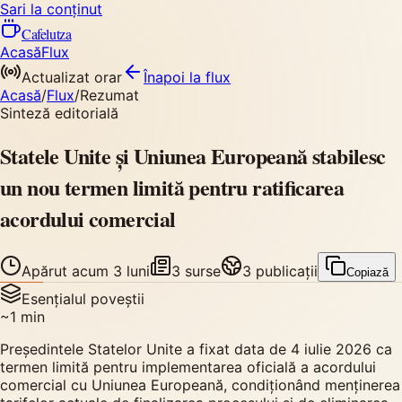
Sari la conținut
Cafelutza
Acasă
Flux
Actualizat orar
Înapoi
la flux
Acasă
/
Flux
/
Rezumat
Sinteză editorială
Statele Unite și Uniunea Europeană stabilesc
un nou termen limită pentru ratificarea
acordului comercial
Apărut
acum 3 luni
3
surse
3
publicații
Copiază
Esențialul poveștii
~
1
min
Președintele Statelor Unite a fixat data de 4 iulie 2026 ca
termen limită pentru implementarea oficială a acordului
comercial cu Uniunea Europeană, condiționând menținerea