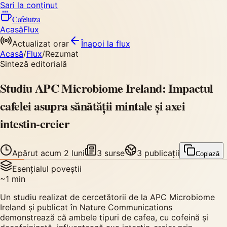
Sari la conținut
Cafelutza
Acasă
Flux
Actualizat orar
Înapoi
la flux
Acasă
/
Flux
/
Rezumat
Sinteză editorială
Studiu APC Microbiome Ireland: Impactul
cafelei asupra sănătății mintale și axei
intestin-creier
Apărut
acum 2 luni
3
surse
3
publicații
Copiază
Esențialul poveștii
~
1
min
Un studiu realizat de cercetătorii de la APC Microbiome
Ireland și publicat în Nature Communications
demonstrează că ambele tipuri de cafea, cu cofeină și