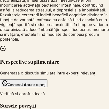
decofeinizată, influențează axa intestin-creier prin
modificarea activității bacteriilor intestinale, contribuind
astfel la reducerea stresului, a depresiei și a impulsivității.
Rezultatele cercetării indică beneficii cognitive distincte în
funcție de variantă, cafeaua cu cofeină fiind asociată cu o
vigilență sporită și reducerea anxietății, în timp ce varianta
decofeinizată aduce îmbunătățiri specifice pentru memorie
și învățare, efectele fiind mediate de compuși precum
polifenolii.
Perspective suplimentare
Generează o discuție simulată între experți relevanți.
Generează discuție experți
Verifică și aprofundează
Sursele poveștii