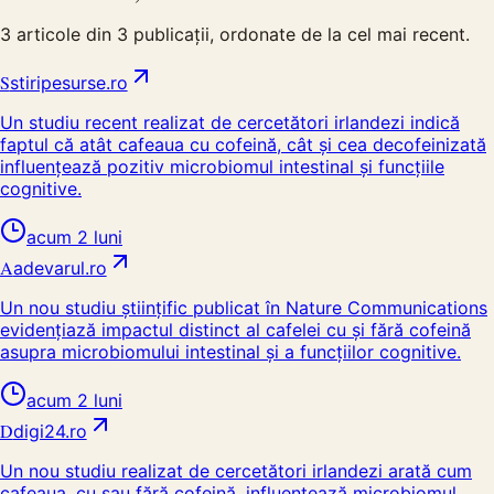
3
articole din
3
publicații, ordonate de la cel mai recent.
S
stiripesurse.ro
Un studiu recent realizat de cercetători irlandezi indică
faptul că atât cafeaua cu cofeină, cât şi cea decofeinizată
influenţează pozitiv microbiomul intestinal şi funcţiile
cognitive.
acum 2 luni
A
adevarul.ro
Un nou studiu științific publicat în Nature Communications
evidențiază impactul distinct al cafelei cu și fără cofeină
asupra microbiomului intestinal și a funcțiilor cognitive.
acum 2 luni
D
digi24.ro
Un nou studiu realizat de cercetători irlandezi arată cum
cafeaua, cu sau fără cofeină, influențează microbiomul